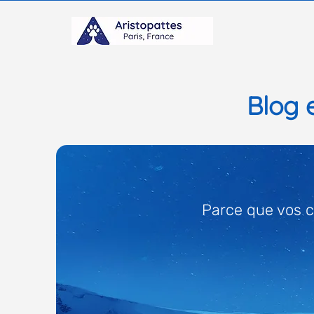
B
log 
Parce que vos c