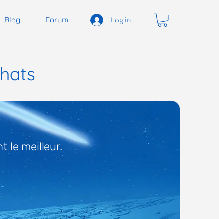
Log in
Blog
Forum
chats
 le meilleur.