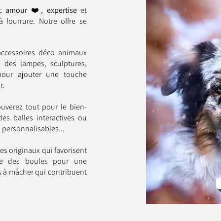
ec
amour
❤️,
expertise
et
fourrure. Notre offre se
accessoires déco animaux
e des lampes, sculptures,
 pour ajouter une touche
r.
uverez tout pour le bien-
es balles interactives ou
s personnalisables...
les originaux qui favorisent
ue des boules pour une
s à mâcher qui contribuent