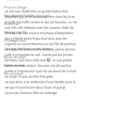
Prise en charge
Je me suis révélé être un grand chaton très 
Recrutement familles d'accueil
attachant qui aime beaucoup être dans les bras 
et collé ma truffe contre le nez de Nounou. Je me 
S'informer
suis très vite entendu avec les copains chats de 
Témoignage FA
Nounou. Je suis encore en phase d’adaptation 
alors j’hésite entre le jeu tout seul, avec les 
Uncategorized
copains ou suivre Nounou ou son fils de partout.
Conseils, histoires sur les chiens
Je supporte assez mal la solitude, j’aime dormir 
collé à un humain la nuit. J’aime pas les portes 
Races de chien
fermées c’est mon côté chat 🐱. Je suis plutôt 
Races de chat
calme comme chaton. Nounou me dit parfois 
quelle a l’impression que ma vie avant de croiser 
Nos produits
sa route n’a pas du être très jolie.
Je suis donc à la recherche d’une famille pour la 
vie qui m’ouvrira son doux foyer et que je 
couvrirais d’amour félin en échange 