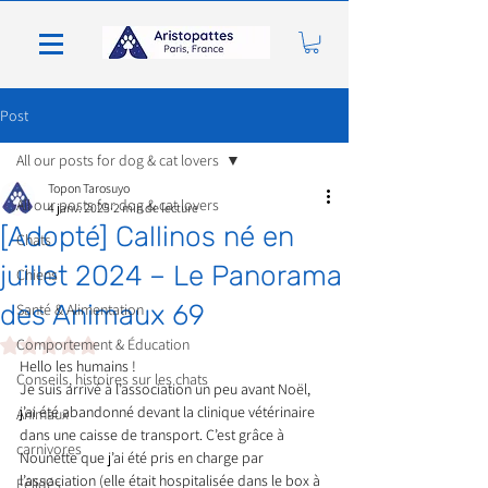
Post
All our posts for dog & cat lovers
Topon Tarosuyo
All our posts for dog & cat lovers
4 janv. 2025
2 min de lecture
[Adopté] Callinos né en
Chats
juillet 2024 – Le Panorama
Chiens
des Animaux 69
Santé & Alimentation
Noté NaN étoiles sur 5.
Comportement & Éducation
Hello les humains !
Conseils, histoires sur les chats
Je suis arrivé à l’association un peu avant Noël, 
j’ai été abandonné devant la clinique vétérinaire 
Animaux
dans une caisse de transport. C’est grâce à 
carnivores
Nounette que j’ai été pris en charge par 
l’association (elle était hospitalisée dans le box à 
Félidés