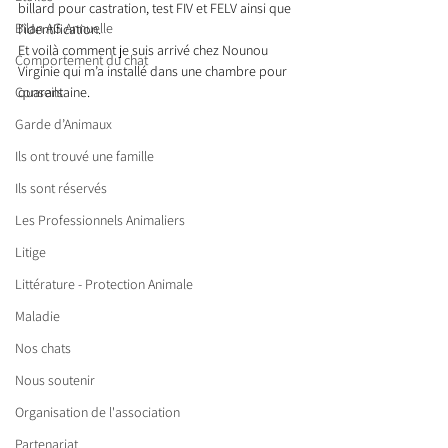
billard pour castration, test FIV et FELV ainsi que 
Bilan AG Annuelle
l’identification.
Et voilà comment je suis arrivé chez Nounou 
Comportement du chat
Virginie qui m’a installé dans une chambre pour 
quarantaine.
Conseils
Garde d’Animaux
Ils ont trouvé une famille
Ils sont réservés
Les Professionnels Animaliers
Litige
Littérature - Protection Animale
Maladie
Nos chats
Nous soutenir
Organisation de l'association
Partenariat