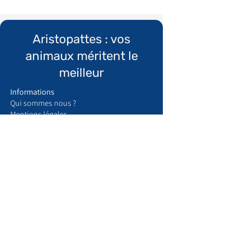
Aristopattes : vos
animaux méritent le
meilleur
Informations
Qui sommes nous ?
​Mentions légales
Conditions générales de vente
Politique de confidentialité
Espace recrutement
Boutique
Articles de maison
Produits chats
Produits chiens