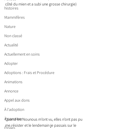
côté du mien et a subi une grosse chirurgie)
histoires
Mammifères
Nature
Non classé
Actualité
Actuellement en soins
Adopter
Adoptions : Frais et Procédure
Animations
Annonce
Appel aux dons
À l'adoption
À parrainer
Quand les Nounous m’ont vu, elles n’ont pas pu 
me résister et le lendemain je passais sur le 
Étoiles