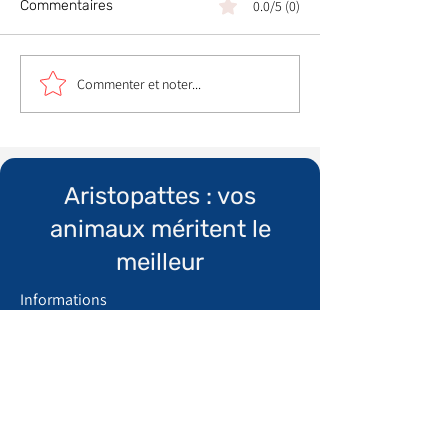
Commentaires
0.0/5 (0)
Commenter et noter...
Aristopattes : vos
animaux méritent le
meilleur
Informations
Qui sommes nous ?
​Mentions légales
Conditions générales de vente
Politique de confidentialité
Espace recrutement