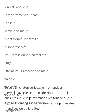
Bilan AG Annuelle
Comportement du chat
Conseils
Garde d’Animaux
Ils ont trouvé une famille
Ils sont réservés
Les Professionnels Animaliers
Litige
Littérature - Protection Animale
Maladie
Nos chats
Je suis un chaton curieux, je m’entends à 
merveille avec les copains de Nounou. Je suis 
Nous soutenir
aussi très joueur, je m’amuse avec tout ce que je 
Organisation de l'association
trouve. Un peu gourmand je ne refuse jamais des 
friandises ou de la pâtée ! 
Partenariat