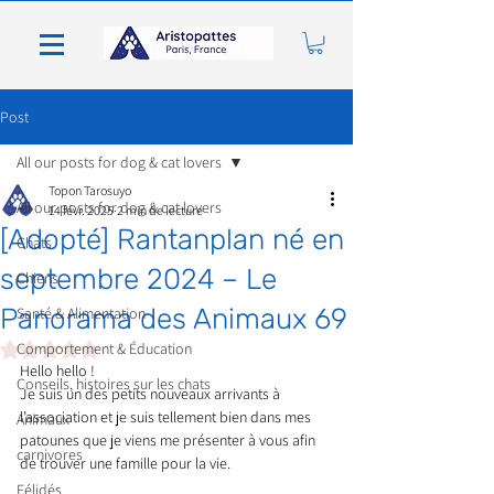
Post
All our posts for dog & cat lovers
Topon Tarosuyo
All our posts for dog & cat lovers
14 févr. 2025
2 min de lecture
[Adopté] Rantanplan né en
Chats
septembre 2024 – Le
Chiens
Panorama des Animaux 69
Santé & Alimentation
Noté NaN étoiles sur 5.
Comportement & Éducation
Hello hello !
Conseils, histoires sur les chats
Je suis un des petits nouveaux arrivants à 
l’association et je suis tellement bien dans mes 
Animaux
patounes que je viens me présenter à vous afin 
carnivores
de trouver une famille pour la vie.
Félidés