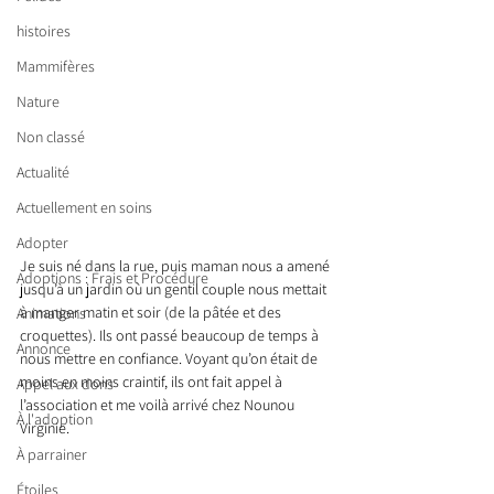
histoires
Mammifères
Nature
Non classé
Actualité
Actuellement en soins
Adopter
Je suis né dans la rue, puis maman nous a amené 
Adoptions : Frais et Procédure
jusqu’à un jardin où un gentil couple nous mettait 
à manger matin et soir (de la pâtée et des 
Animations
croquettes). Ils ont passé beaucoup de temps à 
Annonce
nous mettre en confiance. Voyant qu’on était de 
moins en moins craintif, ils ont fait appel à 
Appel aux dons
l’association et me voilà arrivé chez Nounou 
À l'adoption
Virginie.
À parrainer
Étoiles