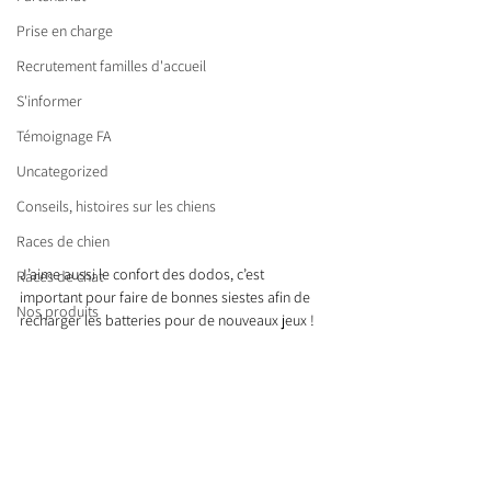
Prise en charge
Recrutement familles d'accueil
S'informer
Témoignage FA
Uncategorized
Conseils, histoires sur les chiens
Races de chien
J’aime aussi le confort des dodos, c’est 
Races de chat
important pour faire de bonnes siestes afin de 
Nos produits
recharger les batteries pour de nouveaux jeux !