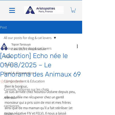
Post
All our posts for dog & cat lovers
Topon Tarosuyo
All our posts for dog & cat lovers
2 nov. 2025
2 min de lecture
[Adoption] Echo née le
Chats
01/08/2025 – Le
Chiens
Panorama des Animaux 69
Santé & Alimentation
Noté NaN étoiles sur 5.
Comportement & Éducation
Bien le bonjour,
Conseils, histoires sur les chats
Je suis arrivée chez Nounou Océane depuis peu, 
elle est allée me récuperer chez un gentil 
Animaux
monsieur qui a pris soin de moi et mes frères 
carnivores
ainsi que de ma maman qu’il a fait stériliser (et 
tester négative FIV et FELV). Il nous a laissé 
Félidés