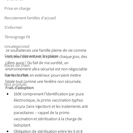
Prise en charge
Recrutement familles d'accueil
S'informer
Témoignage FA
Uncategorized
Je souhaiterais une famille pleine de vie comme 
Conseils, histoires sur les chiens
moi, avec des enfants à épuiser chaque jour, des 
câlins aussi ! Du fait de ma surdité, un 
Races de chien
environnement ultra sécurisé est non négociable 
Races de chat
car les sorties en extérieur pourraient mettre 
fatale tout comme une fenêtre non sécurisée. 
Nos produits
Frais d’adoption 
160€ comprenant l’identification par puce 
électronique, la primo vaccination typhus 
coryza (1ere injection) et les traitements anti 
parasitaires – rappel de la primo 
vaccination et stérilisation à la charge de 
ladoptant
Obligation de stérilisation entre les 6 et 8 