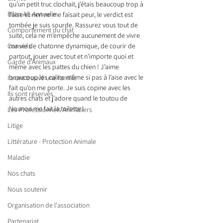
qu’un petit truc clochait, j’étais beaucoup trop à 
Bilan AG Annuelle
l’aise et rien ne me faisait peur, le verdict est 
tombée je suis sourde. Rassurez vous tout de 
Comportement du chat
suite, cela ne m’empêche aucunement de vivre 
ma vie de chatonne dynamique, de courir de 
Conseils
partout, jouer avec tout et n’importe quoi et 
Garde d’Animaux
même avec les pattes du chien ! J’aime 
beaucoup les calins même si pas à l’aise avec le 
Ils ont trouvé une famille
fait qu’on me porte. Je suis copine avec les 
Ils sont réservés
autres chats et j’adore quand le toutou de 
Nounou me fait la toilette !
Les Professionnels Animaliers
Litige
Littérature - Protection Animale
Maladie
Nos chats
Nous soutenir
Organisation de l'association
Partenariat