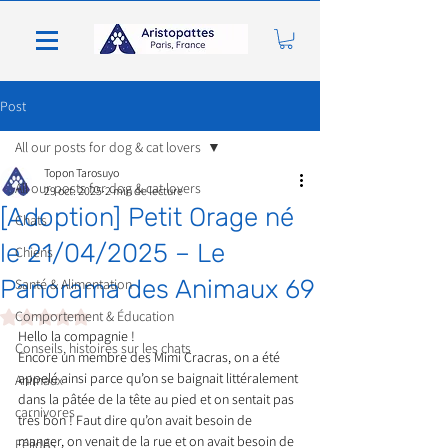
Post
All our posts for dog & cat lovers
Topon Tarosuyo
All our posts for dog & cat lovers
29 oct. 2025
2 min de lecture
[Adoption] Petit Orage né
Chats
le 21/04/2025 – Le
Chiens
Panorama des Animaux 69
Santé & Alimentation
Noté NaN étoiles sur 5.
Comportement & Éducation
Hello la compagnie ! 
Conseils, histoires sur les chats
Encore un membre des Mimi Cracras, on a été 
appelé ainsi parce qu’on se baignait littéralement 
Animaux
dans la pâtée de la tête au pied et on sentait pas 
carnivores
très bon ! Faut dire qu’on avait besoin de 
manger, on venait de la rue et on avait besoin de 
Félidés