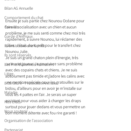
Bilan AG Annuelle
Comportement du chat
Ensuite je suis partie chez Nounou Océane pour 
faire la socialisation avec un chien et aucun 
Conseils
problème, je me suis senti comme chez moi très 
Garde d’Animaux
rapidement, à suivre Nounou, lui réclamer des 
câlins. J’étais donc prêt pour le transfert chez 
Ils ont trouvé une famille
Nounou Julie. 
Ils sont réservés
Je suis un grand chaton plein d’énergie, très 
curieux et joueur. Je peux vivre sans problème 
Les Professionnels Animaliers
avec des copains chats et chiens. Je ne suis 
Litige
absolument pas timide et j’adore les calins avec 
une mention spéciale pour les gratouilles sur le 
Littérature - Protection Animale
bidou, d’ailleurs pour en avoir je m’installe sur 
Maladie
vous les 4 pattes en l’air. Je serais un super 
assistant pour vous aider à changer les draps 
Nos chats
surtout pour jouer dedans et vous permettre un 
Nous soutenir
bon moment détente avec fou rire garanti !
Organisation de l'association
Partenariat