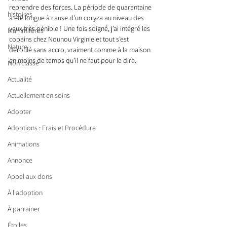
reprendre des forces. La période de quarantaine 
histoires
a été longue à cause d’un coryza au niveau des 
yeux très pénible ! Une fois soigné, j’ai intégré les 
Mammifères
copains chez Nounou Virginie et tout s’est 
Nature
déroulé sans accro, vraiment comme à la maison 
en moins de temps qu’il ne faut pour le dire.
Non classé
Actualité
Actuellement en soins
Adopter
Adoptions : Frais et Procédure
Animations
Annonce
Appel aux dons
À l'adoption
À parrainer
Étoiles