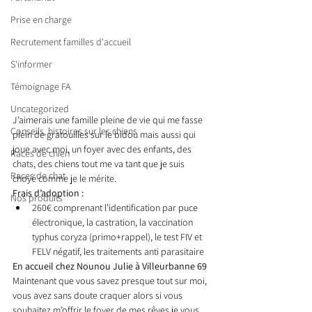
Prise en charge
Recrutement familles d'accueil
S'informer
Témoignage FA
Uncategorized
J’aimerais une famille pleine de vie qui me fasse 
Conseils, histoires sur les chiens
plein de gratouilles sur le bidou mais aussi qui 
joue avec moi, un foyer avec des enfants, des 
Races de chien
chats, des chiens tout me va tant que je suis 
Races de chat
choyé comme je le mérite.
Frais d’adoption : 
Nos produits
260€ comprenant l’identification par puce 
électronique, la castration, la vaccination 
typhus coryza (primo+rappel), le test FIV et 
FELV négatif, les traitements anti parasitaire 
En accueil chez Nounou Julie à Villeurbanne 69
Maintenant que vous savez presque tout sur moi, 
vous avez sans doute craquer alors si vous 
souhaitez m’offrir le foyer de mes rêves je vous 