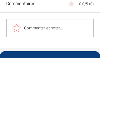
Commentaires
0.0/5 (0)
Commenter et noter...
Aristopattes : vos
animaux méritent le
meilleur
Informations
Qui sommes nous ?
​Mentions légales
Conditions générales de vente
Politique de confidentialité
Espace recrutement