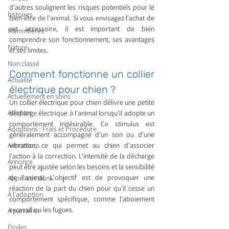
d'autres soulignent les risques potentiels pour le 
histoires
bien-être de l'animal. Si vous envisagez l'achat de 
cet accessoire, il est important de bien 
Mammifères
comprendre son fonctionnement, ses avantages 
Nature
et ses limites.
Non classé
Comment fonctionne un collier 
Actualité
électrique pour chien ?
Actuellement en soins
Un collier électrique pour chien délivre une petite 
Adopter
décharge électrique à l'animal lorsqu'il adopte un 
comportement indésirable. Ce stimulus est 
Adoptions : Frais et Procédure
généralement accompagné d'un son ou d'une 
Animations
vibration, ce qui permet au chien d'associer 
l'action à la correction. L'intensité de la décharge 
Annonce
peut être ajustée selon les besoins et la sensibilité 
de l'animal. L'objectif est de provoquer une 
Appel aux dons
réaction de la part du chien pour qu'il cesse un 
À l'adoption
comportement spécifique, comme l'aboiement 
excessif ou les fugues.
À parrainer
Étoiles