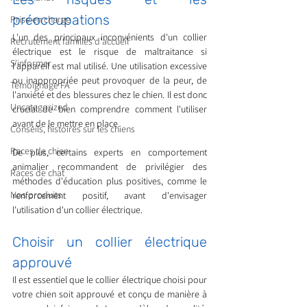
préoccupations
Prise en charge
L'un des principaux inconvénients d'un collier 
Recrutement familles d'accueil
électrique est le risque de maltraitance si 
S'informer
l'appareil est mal utilisé. Une utilisation excessive 
ou inappropriée peut provoquer de la peur, de 
Témoignage FA
l'anxiété et des blessures chez le chien. Il est donc 
Uncategorized
crucial de bien comprendre comment l'utiliser 
avant de le mettre en place.
Conseils, histoires sur les chiens
Races de chien
De plus, certains experts en comportement 
animalier recommandent de privilégier des 
Races de chat
méthodes d'éducation plus positives, comme le 
Nos produits
renforcement positif, avant d'envisager 
l'utilisation d'un collier électrique.
Choisir un collier électrique 
approuvé
Il est essentiel que le collier électrique choisi pour 
votre chien soit approuvé et conçu de manière à 