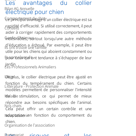
Les avantages du collier 
Bilan AG Annuelle
électrique pour chien
Comportement du chat
Le principal avantage d'un collier électrique est sa 
rapidité d'efficacité. Si utilisé correctement, il peut 
Conseils
aider à corriger rapidement des comportements 
Garde d’Animaux
indésirables, surtout lorsqu'une autre méthode 
d'éducation a échoué. Par exemple, il peut être 
Ils ont trouvé une famille
utile pour les chiens qui aboient constamment ou 
Ils sont réservés
pour ceux qui ont tendance à s'échapper de leur 
jardin.
Les Professionnels Animaliers
Litige
De plus, le collier électrique peut être ajusté en 
fonction du tempérament du chien. Certains 
Littérature - Protection Animale
modèles permettent de personnaliser l'intensité 
Maladie
de la stimulation, ce qui permet de mieux 
répondre aux besoins spécifiques de l'animal. 
Nos chats
Cela peut offrir un certain contrôle et une 
adaptation en fonction du comportement du 
Nous soutenir
chien.
Organisation de l'association
Partenariat
Les risques et les 