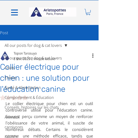
Post
All our posts for dog & cat lovers
Topon Tarosuyo
All our posts for dog & cat lovers
3 févr. 2025
2 min de lecture
Collier électrique pour
Chats
chien : une solution pour
Chiens
l'éducation canine
Santé & Alimentation
Noté NaN étoiles sur 5.
Comportement & Éducation
Le collier électrique pour chien est un outil 
Conseils, histoires sur les chats
controversé utilisé pour l'éducation canine. 
Souvent perçu comme un moyen de renforcer 
Animaux
l'obéissance de votre animal, il suscite de 
carnivores
nombreux débats. Certains le considèrent 
comme une méthode efficace, tandis que 
Félidés