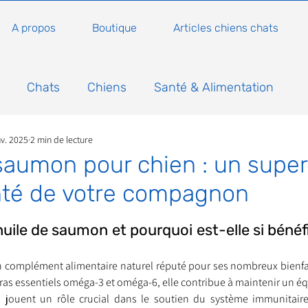
A propos
Boutique
Articles chiens chats
Chats
Chiens
Santé & Alimentation
nv. 2025
2 min de lecture
n
Conseils, histoires sur les chats
Animaux
 saumon pour chien : un supe
nté de votre compagnon
Nature
Non classé
Actualité
Actuellem
5.
huile de saumon et pourquoi est-elle si bénéfi
ure
Animations
Annonce
Appel aux dons
 complément alimentaire naturel réputé pour ses nombreux bienfait
ras essentiels oméga-3 et oméga-6, elle contribue à maintenir un équ
 jouent un rôle crucial dans le soutien du système immunitaire,
Bilan AG Annuelle
Comportement du chat
Con