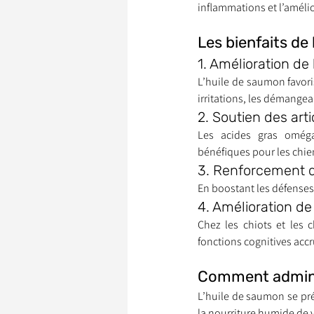
inflammations et l’amélio
Les bienfaits de
Garde d’Animaux
Ils o
1. Amélioration de
L’huile de saumon favoris
irritations, les démangea
Litige
2. Soutien des art
Les acides gras oméga-
bénéfiques pour les chien
3. Renforcement 
En boostant les défenses 
4. Amélioration de
Chez les chiots et les 
fonctions cognitives accr
Comment adminis
L’huile de saumon se pré
la nourriture humide de 