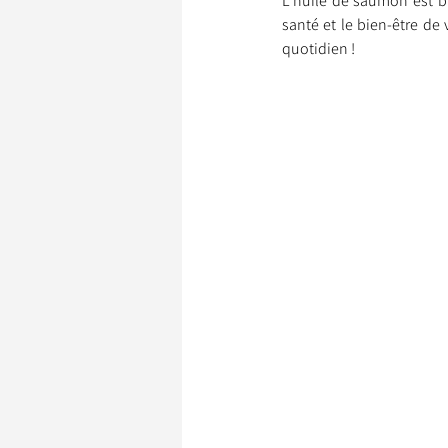
L’huile de saumon est b
santé et le bien-être de
quotidien !