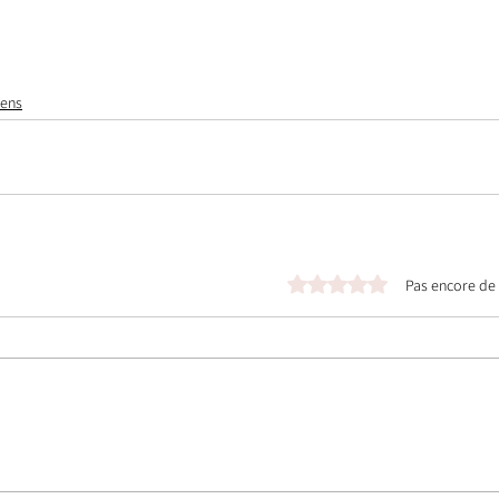
iens
Noté 0 étoile sur 5.
Pas encore de