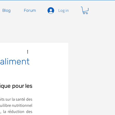
Log in
Blog
Forum
carnivores
Félidés
raliment
ent en soins
Adopter
que pour les 
À l'adoption
s sur la santé des 
ilibre nutritionnel 
 la réduction des 
seils