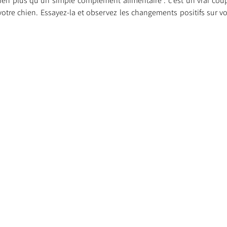
ien plus qu’un simple complément alimentaire : c’est un vrai cou
 votre chien. Essayez-la et observez les changements positifs sur 