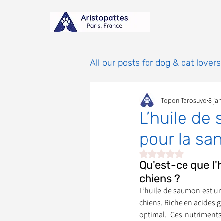
All our posts for dog & cat lovers
Topon Tarosuyo
8 ja
Comportement & Éducatio
L’huile de
pour la sa
histoires
Mammifères
Noté NaN étoiles sur 
Qu'est-ce que l'
chiens ?
Adoptions : Frais et Procéd
L’huile de saumon est un
chiens. Riche en acides g
optimal. Ces nutriments
À parrainer
Étoiles