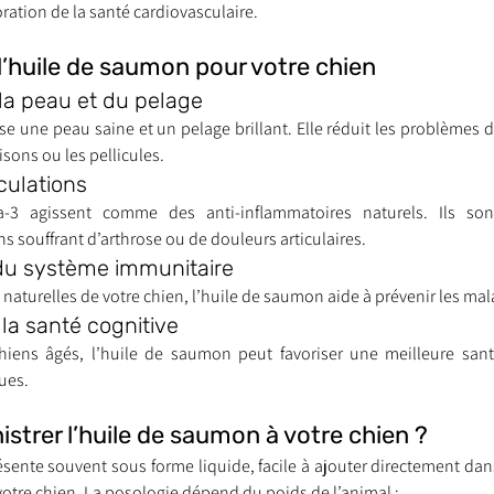
ration de la santé cardiovasculaire.
 l’huile de saumon pour votre chien
nt trouvé une famille
Ils sont réservés
Les Profe
 la peau et du pelage
e une peau saine et un pelage brillant. Elle réduit les problèmes d
isons ou les pellicules.
iculations
3 agissent comme des anti-inflammatoires naturels. Ils sont 
s souffrant d’arthrose ou de douleurs articulaires.
du système immunitaire
naturelles de votre chien, l’huile de saumon aide à prévenir les mala
 la santé cognitive
chiens âgés, l’huile de saumon peut favoriser une meilleure sant
ues.
trer l’huile de saumon à votre chien ?
sente souvent sous forme liquide, facile à ajouter directement dans
votre chien. La posologie dépend du poids de l’animal :