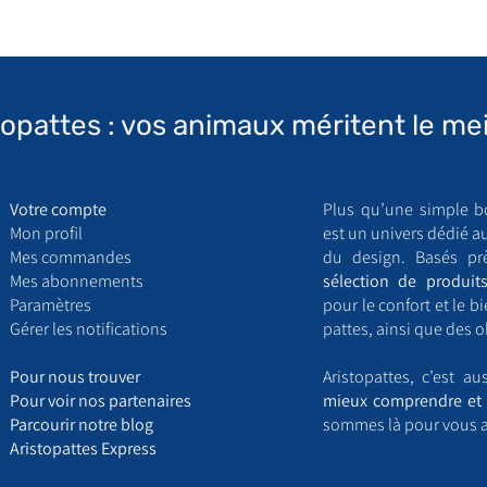
topattes : vos animaux méritent le mei
Votre compte
Plus qu’une simple b
Mon profil
est un univers dédié a
Mes commandes
du design. Basés pr
Mes abonnements
sélection de produits
Paramètres
pour le confort et le 
Gérer les notifications
pattes, ainsi que des o
​P
our nous trouver
Aristopattes, c’est a
Pour voir nos partenaires
mieux comprendre et 
Parcourir notre blog
sommes là pour vous 
Aristopattes Express