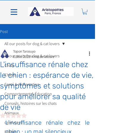
Post
All our posts for dog & cat lovers
Topon Tarosuyo
All our posts for dog & cat lovers
11 févr. 2025
4 min de lecture
L'insuffisance rénale chez
Chats
le chien : espérance de vie,
Chiens
symptômes et solutions
Santé & Alimentation
Comportement & Éducation
pour améliorer sa qualité
Conseils, histoires sur les chats
de vie
Animaux
Noté NaN étoiles sur 5.
L'insuffisance rénale chez le 
carnivores
chien : un mal silencieux
Félidés