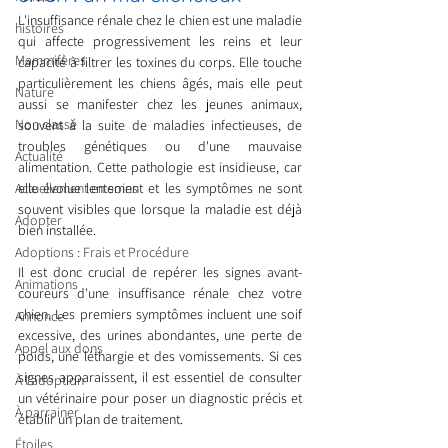
L'insuffisance rénale chez le chien est une maladie 
histoires
qui affecte progressivement les reins et leur 
Mammifères
capacité à filtrer les toxines du corps. Elle touche 
particulièrement les chiens âgés, mais elle peut 
Nature
aussi se manifester chez les jeunes animaux, 
Non classé
souvent à la suite de maladies infectieuses, de 
troubles génétiques ou d'une mauvaise 
Actualité
alimentation. Cette pathologie est insidieuse, car 
Actuellement en soins
elle évolue lentement et les symptômes ne sont 
souvent visibles que lorsque la maladie est déjà 
Adopter
bien installée.
Adoptions : Frais et Procédure
Il est donc crucial de repérer les signes avant-
Animations
coureurs d'une insuffisance rénale chez votre 
chien. Les premiers symptômes incluent une soif 
Annonce
excessive, des urines abondantes, une perte de 
Appel aux dons
poids, une léthargie et des vomissements. Si ces 
signes apparaissent, il est essentiel de consulter 
À l'adoption
un vétérinaire pour poser un diagnostic précis et 
À parrainer
établir un plan de traitement.
Étoiles