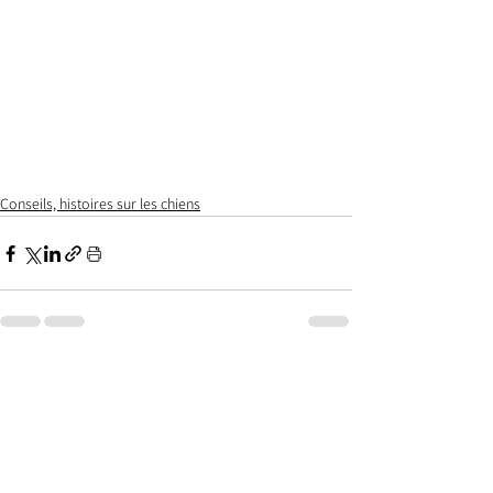
Conseils, histoires sur les chiens
Commentaires
0.0/5 (0)
Commenter et noter...