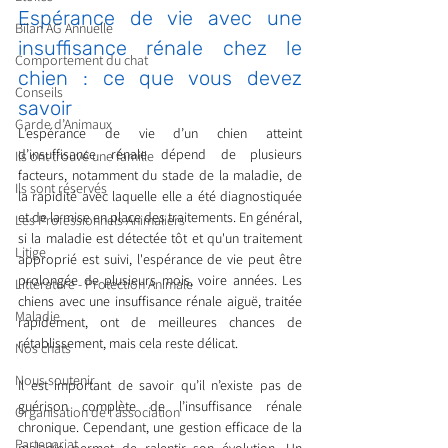
Espérance de vie avec une 
Bilan AG Annuelle
insuffisance rénale chez le 
Comportement du chat
chien : ce que vous devez 
Conseils
savoir
Garde d’Animaux
L’espérance de vie d’un chien atteint 
d’insuffisance rénale dépend de plusieurs 
Ils ont trouvé une famille
facteurs, notamment du stade de la maladie, de 
Ils sont réservés
la rapidité avec laquelle elle a été diagnostiquée 
et de la mise en place des traitements. En général, 
Les Professionnels Animaliers
si la maladie est détectée tôt et qu'un traitement 
Litige
approprié est suivi, l'espérance de vie peut être 
prolongée de plusieurs mois, voire années. Les 
Littérature - Protection Animale
chiens avec une insuffisance rénale aiguë, traitée 
Maladie
rapidement, ont de meilleures chances de 
rétablissement, mais cela reste délicat.
Nos chats
Nous soutenir
Il est important de savoir qu’il n’existe pas de 
guérison complète de l’insuffisance rénale 
Organisation de l'association
chronique. Cependant, une gestion efficace de la 
Partenariat