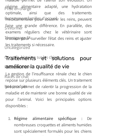
maladie permet de ralentir son évolution. Un 
régime alimentaire adapté, une hydratation 
Prise en charge
optimale, ainsi que des traitements 
Recrutement familles d'accueil
médicamenteux pour soutenir les reins, peuvent 
faire une grande différence. En parallèle, des 
S'informer
examens réguliers chez le vétérinaire sont 
Témoignage FA
cruciaux pour surveiller l’état des reins et ajuster 
les traitements si nécessaire.
Uncategorized
Conseils, histoires sur les chiens
Traitements et solutions pour 
améliorer la qualité de vie
Races de chien
La gestion de l'insuffisance rénale chez le chien 
Races de chat
repose sur plusieurs éléments clés. Un traitement 
Nos produits
précoce permet de ralentir la progression de la 
maladie et de maintenir une bonne qualité de vie 
pour l'animal. Voici les principales options 
disponibles :
Régime alimentaire spécifique :
 De 
nombreuses croquettes et aliments humides 
sont spécialement formulés pour les chiens 