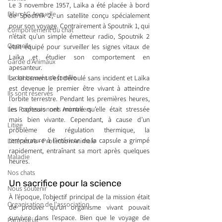
Le 3 novembre 1957, Laïka a été placée à bord 
Bilan AG Annuelle
de Spoutnik 2, un satellite conçu spécialement 
pour son voyage. Contrairement à Spoutnik 1, qui 
Comportement du chat
n’était qu’un simple émetteur radio, Spoutnik 2 
Conseils
était équipé pour surveiller les signes vitaux de 
Laïka et étudier son comportement en 
Garde d’Animaux
apesanteur.
Ils ont trouvé une famille
Le lancement s’est déroulé sans incident et Laïka 
est devenue le premier être vivant à atteindre 
Ils sont réservés
l’orbite terrestre. Pendant les premières heures, 
Les Professionnels Animaliers
les capteurs ont montré qu’elle était stressée 
mais bien vivante. Cependant, à cause d’un 
Litige
problème de régulation thermique, la 
température à l’intérieur de la capsule a grimpé 
Littérature - Protection Animale
rapidement, entraînant sa mort après quelques 
Maladie
heures.
Nos chats
Un sacrifice pour la science
Nous soutenir
À l’époque, l’objectif principal de la mission était 
Organisation de l'association
de prouver qu’un organisme vivant pouvait 
survivre dans l’espace. Bien que le voyage de 
Partenariat