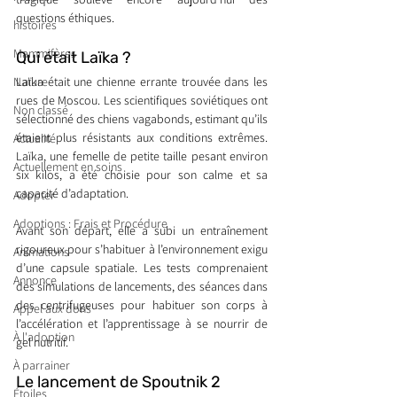
questions éthiques.
histoires
Mammifères
Qui était Laïka ?
Nature
Laïka était une chienne errante trouvée dans les 
rues de Moscou. Les scientifiques soviétiques ont 
Non classé
sélectionné des chiens vagabonds, estimant qu’ils 
étaient plus résistants aux conditions extrêmes. 
Actualité
Laïka, une femelle de petite taille pesant environ 
Actuellement en soins
six kilos, a été choisie pour son calme et sa 
capacité d’adaptation.
Adopter
Adoptions : Frais et Procédure
Avant son départ, elle a subi un entraînement 
rigoureux pour s’habituer à l’environnement exigu 
Animations
d’une capsule spatiale. Les tests comprenaient 
Annonce
des simulations de lancements, des séances dans 
des centrifugeuses pour habituer son corps à 
Appel aux dons
l’accélération et l’apprentissage à se nourrir de 
À l'adoption
gel nutritif.
À parrainer
Le lancement de Spoutnik 2
Étoiles