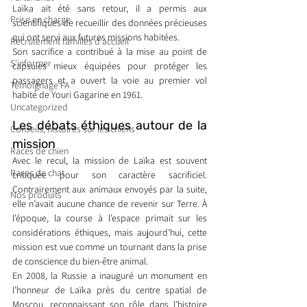
Laïka ait été sans retour, il a permis aux 
Prise en charge
scientifiques de recueillir des données précieuses 
qui ont servi aux futures missions habitées.
Recrutement familles d'accueil
Son sacrifice a contribué à la mise au point de 
S'informer
capsules mieux équipées pour protéger les 
passagers et a ouvert la voie au premier vol 
Témoignage FA
habité de Youri Gagarine en 1961.
Uncategorized
Les débats éthiques autour de la 
Conseils, histoires sur les chiens
mission
Races de chien
Avec le recul, la mission de Laïka est souvent 
Races de chat
critiquée pour son caractère sacrificiel. 
Contrairement aux animaux envoyés par la suite, 
Nos produits
elle n’avait aucune chance de revenir sur Terre. À 
l’époque, la course à l’espace primait sur les 
considérations éthiques, mais aujourd’hui, cette 
mission est vue comme un tournant dans la prise 
de conscience du bien-être animal.
En 2008, la Russie a inauguré un monument en 
l’honneur de Laïka près du centre spatial de 
Moscou, reconnaissant son rôle dans l’histoire 