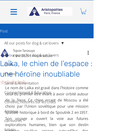
Post
All our posts for dog & cat lovers
Topon Tarosuyo
All our posts for dog & cat lovers
4 févr. 2025
3 min de lecture
Laïka, le chien de l’espace :
Chats
une héroïne inoubliable
Chiens
Noté NaN étoiles sur 5.
Santé & Alimentation
Le nom de Laïka est gravé dans l’histoire comme 
Comportement & Éducation
celui du premier être vivant à avoir orbité autour 
de la Terre. Ce chien errant de Moscou a été 
Conseils, histoires sur les chats
choisi par l’Union soviétique pour une mission 
Animaux
spatiale historique à bord de Spoutnik 2 en 1957. 
Son voyage a ouvert la voie aux futures 
carnivores
explorations humaines, bien que son destin 
Félidés
tragique soulève encore aujourd’hui des 