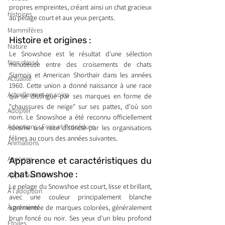
propres empreintes, créant ainsi un chat gracieux 
histoires
au pelage court et aux yeux perçants.
Mammifères
Histoire et origines : 
Nature
Le Snowshoe est le résultat d'une sélection 
Non classé
minutieuse entre des croisements de chats 
Siamois et American Shorthair dans les années 
Actualité
1960. Cette union a donné naissance à une race 
Actuellement en soins
qui se distingue par ses marques en forme de 
"chaussures de neige" sur ses pattes, d'où son 
Adopter
nom. Le Snowshoe a été reconnu officiellement 
Adoptions : Frais et Procédure
comme une race distincte par les organisations 
félines au cours des années suivantes.
Animations
Annonce
Apparence et caractéristiques du 
chat Snowshoe : 
Appel aux dons
Le pelage du Snowshoe est court, lisse et brillant, 
À l'adoption
avec une couleur principalement blanche 
À parrainer
agrémentée de marques colorées, généralement 
brun foncé ou noir. Ses yeux d'un bleu profond 
Étoiles