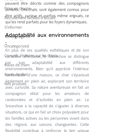
peuvent être décrits comme des compagnons 
Prise en charge
aimants. Ces chats sont également connus pour 
être actifs, curieux et parfois même enjoués, ce 
Recrutement familles d'accueil
qui les rend parfaits pour les foyers dynamiques.
S'informer
Adaptabilité aux environnements 
Témoignage FA
: 
Uncategorized
En plus de ses qualités esthétiques et de son 
Conseils, histoires sur les chiens
caractère affectueux, le Snowshoe se distingue 
par son adaptabilité aux différents 
Races de chien
environnements. Bien qu'il apprécie l'intérieur 
Races de chat
confortable d'une maison, ce chat s'épanouit 
également en plein air, explorant son territoire 
Nos produits
avec curiosité. Sa nature aventureuse en fait un 
compagnon idéal pour les amateurs de 
randonnées et d'activités en plein air. Le 
Snowshoe a la capacité de s'ajuster à diverses 
situations, ce qui en fait un choix polyvalent pour 
les familles actives ou les personnes vivant dans 
des régions aux saisons changeantes. Cette 
flexibilité contribue à renforcer le lien unique 