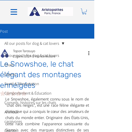
Post
All our posts for dog & cat lovers
Topon Tarosuyo
All our posts for dog & cat lovers
23 janv. 2024
2 min de lecture
Le Snowshoe, le chat
Chats
élégant des montagnes
Chiens
enneigées
Santé & Alimentation
Noté NaN étoiles sur 5.
Comportement & Éducation
Le Snowshoe, également connu sous le nom de 
Conseils, histoires sur les chats
"chat des neiges", est une race féline élégante et 
distinctive qui a conquis le cœur des amateurs de 
Animaux
chats du monde entier. Originaire des États-Unis, 
carnivores
cette race combine l'apparence saisissante du 
Siamois avec des marques distinctives de ses 
Félidés