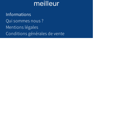
meilleur
Informations
Qui sommes nous ?
​Mentions légales
Conditions générales de vente
Politique de confidentialité
Espace recrutement
Boutique
Articles de maison
Produits chats
Produits chiens
Votre compte
Mon profil
Mes commandes
Mes abonnements
Paramètres
Gérer les notifications