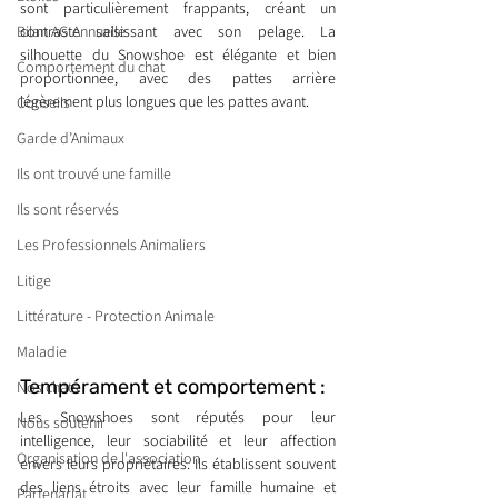
sont particulièrement frappants, créant un 
Bilan AG Annuelle
contraste saisissant avec son pelage. La 
silhouette du Snowshoe est élégante et bien 
Comportement du chat
proportionnée, avec des pattes arrière 
légèrement plus longues que les pattes avant.
Conseils
Garde d’Animaux
Ils ont trouvé une famille
Ils sont réservés
Les Professionnels Animaliers
Litige
Littérature - Protection Animale
Maladie
Tempérament et comportement : 
Nos chats
Les Snowshoes sont réputés pour leur 
Nous soutenir
intelligence, leur sociabilité et leur affection 
Organisation de l'association
envers leurs propriétaires. Ils établissent souvent 
des liens étroits avec leur famille humaine et 
Partenariat