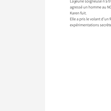
La jeune soigneuse n’a tr
agressé un homme au NC Zo
Karen fuit.

Elle a pris le volant d’un 
Garde d’Animaux
Ils o
expérimentations secrètes
Litige