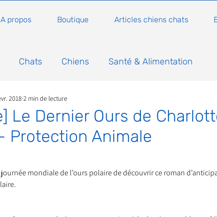
A propos
Boutique
Articles chiens chats
Chats
Chiens
Santé & Alimentation
évr. 2018
2 min de lecture
n
Conseils, histoires sur les chats
Animaux
e] Le Dernier Ours de Charlot
 Protection Animale
Nature
Non classé
Actualité
Actuellem
5.
 journée mondiale de l’ours polaire de découvrir ce roman d’anticipa
ure
Animations
Annonce
Appel aux dons
aire.
Bilan AG Annuelle
Comportement du chat
Con