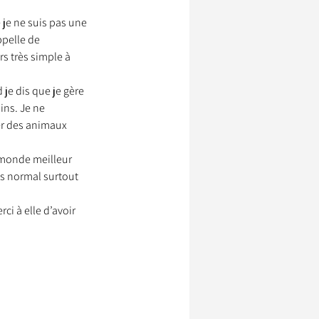
 je ne suis pas une 
ppelle de 
s très simple à 
e dis que je gère 
ns. Je ne 
er des animaux 
n monde meilleur 
s normal surtout 
i à elle d’avoir 