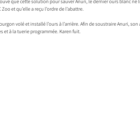
ouvé que cette solution pour sauver Anuri, le dernier ours blanc né li
o et qu’elle a reçu l’ordre de l’abattre.

fourgon volé et installé l’ours à l’arrière. Afin de soustraire Anuri, son
nt trouvé une famille
Ils sont réservés
Les Profe
 et à la tuerie programmée. Karen fuit.