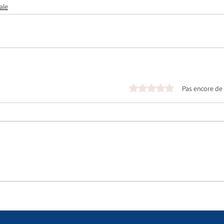
ale
Noté 0 étoile sur 5.
Pas encore de