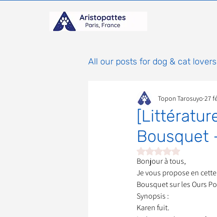
All our posts for dog & cat lovers
Topon Tarosuyo
27 f
Comportement & Éducatio
[Littératur
Bousquet –
histoires
Mammifères
Noté NaN étoiles sur 
Bonjour à tous,
Je vous propose en cette
Adoptions : Frais et Procéd
Bousquet sur les Ours Pol
Synopsis :
Karen fuit.

À parrainer
Étoiles