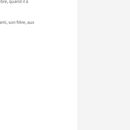
bre, quand il a 
 ami, son frère, aux 
ssionnels Animaliers