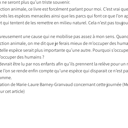
 ne seront plus qu’un triste souvenir.
ction animale, ce livre est forcément parlant pour moi. C’est vrai que
 près les espèces menacées ainsi que les parcs qui font ce que l’on a
 qui tentent de les remettre en milieu naturel. Cela n’est pas toujour
reusement une cause qui ne mobilise pas assez à mon sens. Quand j
ction animale, on me dit que je ferais mieux de m’occuper des humai
lle espèce serait plus importante qu’une autre. Pourquoi s’occup
 s’occuper des humains ?
devrait être lu par nos enfants afin qu’ils prennent la relève pour u
e l’on se rende enfin compte qu’une espèce qui disparait ce n’est pa
’homme.
stration de Marie-Laure Barney-Granvaud concernant cette journée (Merc
ur cet article)