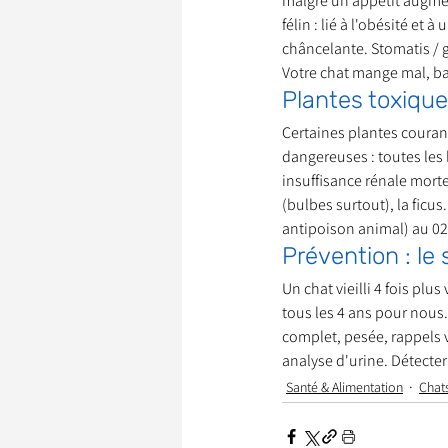
malgré un appétit augmen
félin : lié à l'obésité et
châncelante. Stomatis / g
Votre chat mange mal, b
Plantes toxique
Certaines plantes courant
dangereuses : toutes les
insuffisance rénale mortel
(bulbes surtout), la fic
antipoison animal) au 02
Prévention : le 
Un chat vieilli 4 fois plu
tous les 4 ans pour nous.
complet, pesée, rappels v
analyse d'urine. Détecte
Santé & Alimentation
Chat