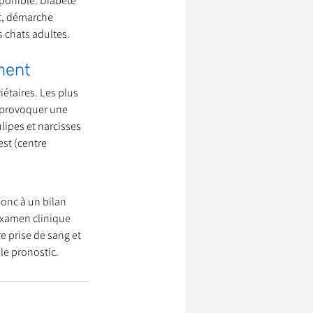
ponible. Diabète 
nt, démarche 
 chats adultes. 
ument
étaires. Les plus 
 provoquer une 
lipes et narcisses 
st (centre 
donc à un bilan 
examen clinique 
e prise de sang et 
le pronostic.