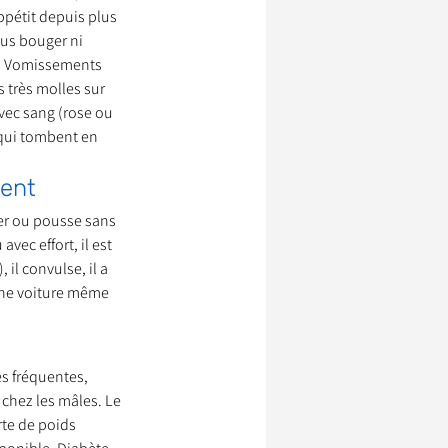
ppétit depuis plus 
lus bouger ni 
5. Vomissements 
ssionnels Animaliers
 très molles sur 
 avec sang (rose ou 
 qui tombent en 
ment
er ou pousse sans 
vec effort, il est 
il convulse, il a 
une voiture même 
es fréquentes, 
 chez les mâles. Le 
rte de poids 