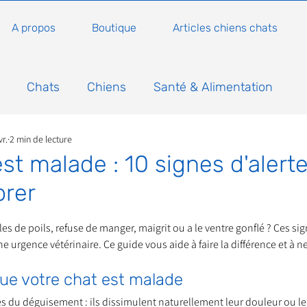
A propos
Boutique
Articles chiens chats
Chats
Chiens
Santé & Alimentation
vr.
2 min de lecture
n
Conseils, histoires sur les chats
Animaux
st malade : 10 signes d'alert
orer
Nature
Non classé
Actualité
Actuellem
5.
es de poils, refuse de manger, maigrit ou a le ventre gonflé ? Ces si
urgence vétérinaire. Ce guide vous aide à faire la différence et à ne
ure
Animations
Annonce
Appel aux dons
que votre chat est malade
s du déguisement : ils dissimulent naturellement leur douleur ou leu
Bilan AG Annuelle
Comportement du chat
Con