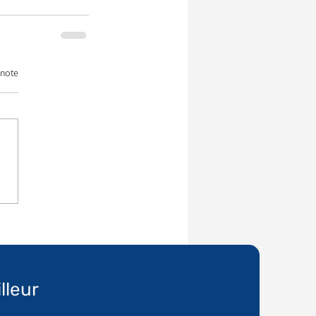
 note
lleur