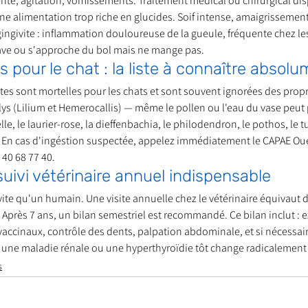
té, agitation, vomissements. Traitement médical ou chirurgical dis
 à une alimentation trop riche en glucides. Soif intense, amaigrisseme
ingivite : inflammation douloureuse de la gueule, fréquente chez les
ave ou s'approche du bol mais ne mange pas.
s pour le chat : la liste à connaître absol
es sont mortelles pour les chats et sont souvent ignorées des propri
 lys (Lilium et Hemerocallis) — même le pollen ou l'eau du vase peut
le, le laurier-rose, la dieffenbachia, le philodendron, le pothos, le tu
us. En cas d'ingéstion suspectée, appelez immédiatement le CAPAE Oue
 40 68 77 40.
suivi vétérinaire annuel indispensable
s vite qu'un humain. Une visite annuelle chez le vétérinaire équivaut 
 Après 7 ans, un bilan semestriel est recommandé. Ce bilan inclut : 
accinaux, contrôle des dents, palpation abdominale, et si nécessair
r une maladie rénale ou une hyperthyroïdie tôt change radicalement 
s