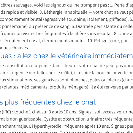
ncêtres sauvages. Voici les signaux qui ne trompent pas : 1. Perte d'a
ds rapide et visible. 3. Léthargie inhabituelle — votre chat ne veut p
comportement brutal (agressivité soudaine, isolement, griffades). 
nt trouvé une famille
Ils sont réservés
Les Profe
s par semaine) ou présence de sang. 6. Diarrhée persistante ou selles
 à uriner ou visites très fréquentes à la litière sans résultat. 8. Urine
ts, écoulement nasal, éternuements répétés. 10. Pelage terne, poils
aques chauves.
es : allez chez le vétérinaire immédiate
ne consultation d'urgence dans l'heure : votre chat ne peut pas urin
aire = urgence mortelle chez le mâle), il respire la bouche ouverte ou a
aux stimulations, ses gencives sont blanches, pâles ou bleues (choc), 
e (plantes, médicaments, produits ménagers), il a été renversé par 
s plus fréquentes chez le chat
IRC) : touche 1 chat sur 3 après 10 ans. Signes : soif excessive, urin
mais non guérissable. Cystite et obstruction urinaire : très fréquente
lenchant majeur. Hyperthyroïdie : fréquente après 10 ans. Signes : pe