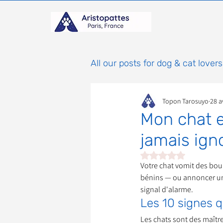
All our posts for dog & cat lovers
Topon Tarosuyo
28 a
Comportement & Éducatio
Mon chat e
jamais ign
histoires
Mammifères
Noté NaN étoiles sur 
Votre chat vomit des boul
bénins — ou annoncer une 
Adoptions : Frais et Procéd
signal d'alarme.
Les 10 signes 
Les chats sont des maître
À parrainer
Étoiles