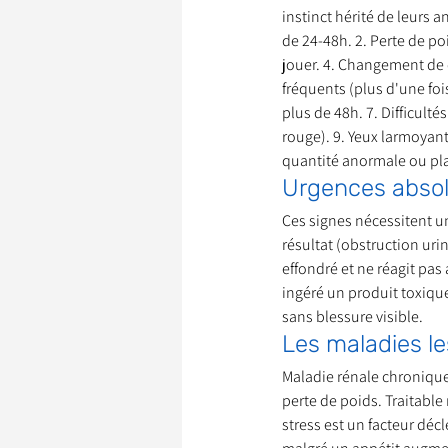
instinct hérité de leurs a
de 24-48h. 2. Perte de poi
jouer. 4. Changement de 
Garde d’Animaux
Ils o
fréquents (plus d'une foi
plus de 48h. 7. Difficultés
rouge). 9. Yeux larmoyan
Litige
quantité anormale ou pl
Urgences absolu
Ces signes nécessitent u
résultat (obstruction urin
effondré et ne réagit pas 
ingéré un produit toxiqu
sans blessure visible.
Les maladies le
Maladie rénale chronique (
perte de poids. Traitable 
stress est un facteur déc