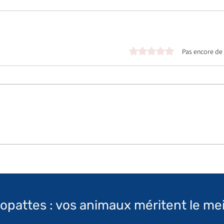
Noté 0 étoile sur 5.
Pas encore de
topattes : vos animaux méritent le mei