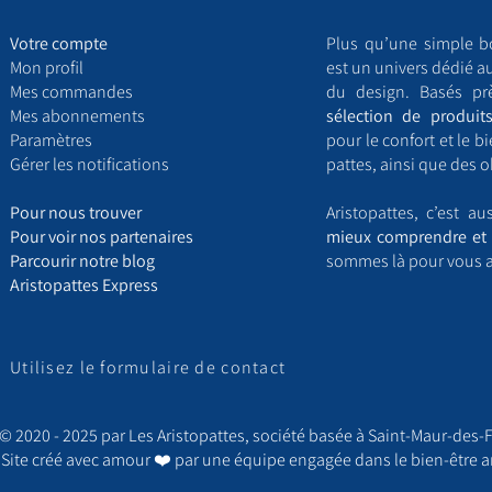
Votre compte
Plus qu’une simple b
Mon profil
est un univers dédié a
Mes commandes
du design. Basés pr
Mes abonnements
sélection de produits
Paramètres
pour le confort et le 
Gérer les notifications
pattes, ainsi que des o
​P
our nous trouver
Aristopattes, c’est a
Pour voir nos partenaires
mieux comprendre et 
Parcourir notre blog
sommes là pour vous 
Aristopattes Express
Utilisez le formulaire de contact
© 2020 - 2025 par Les Aristopattes, société basée à Saint-Maur-des-F
Site créé avec amour
❤️ par une équipe engagée dans le bien-être a