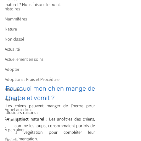
naturel ? Nous faisons le point.
histoires
Mammifères
Nature
Non classé
Actualité
Actuellement en soins
Adopter
Adoptions : Frais et Procédure
Pourquoi mon chien mange de 
Animations
l’herbe et vomit ?
Annonce
Les chiens peuvent manger de l’herbe pour 
Appel aux dons
plusieurs raisons :
Instinct naturel
 : Les ancêtres des chiens, 
À l'adoption
comme les loups, consommaient parfois de 
À parrainer
la végétation pour compléter leur 
alimentation.
Étoiles