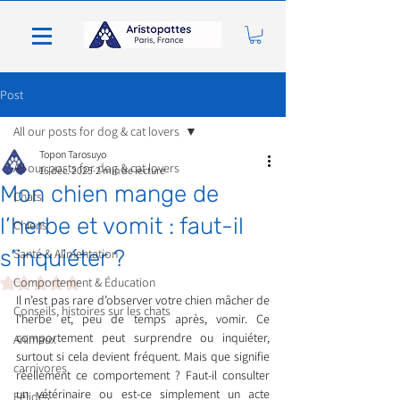
Post
All our posts for dog & cat lovers
Topon Tarosuyo
All our posts for dog & cat lovers
16 déc. 2025
2 min de lecture
Mon chien mange de
Chats
l’herbe et vomit : faut-il
Chiens
s’inquiéter ?
Santé & Alimentation
Noté NaN étoiles sur 5.
Comportement & Éducation
Il n’est pas rare d’observer votre chien mâcher de 
Conseils, histoires sur les chats
l’herbe et, peu de temps après, vomir. Ce 
comportement peut surprendre ou inquiéter, 
Animaux
surtout si cela devient fréquent. Mais que signifie 
carnivores
réellement ce comportement ? Faut-il consulter 
un vétérinaire ou est-ce simplement un acte 
Félidés