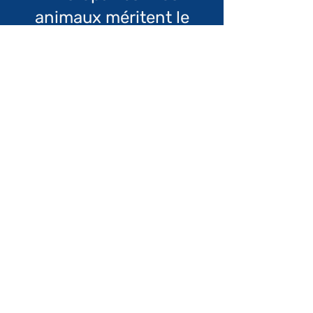
animaux méritent le
meilleur
Informations
Qui sommes nous ?
​Mentions légales
Conditions générales de vente
Politique de confidentialité
Espace recrutement
Boutique
Articles de maison
Produits chats
Produits chiens
Votre compte
Mon profil
Mes commandes
Mes abonnements