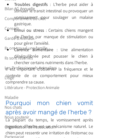
Troubles digestifs
 : L’herbe peut aider à 
Bilan AG Annuelle
stimuler le transit intestinal ou provoquer un 
vomissement pour soulager un malaise 
Comportement du chat
gastrique.
Conseils
Ennui ou stress
 : Certains chiens mangent 
de l’herbe par manque de stimulation ou 
Garde d’Animaux
pour gérer l’anxiété.
Ils ont trouvé une famille
Carence alimentaire
 : Une alimentation 
déséquilibrée peut pousser le chien à 
Ils sont réservés
chercher certains nutriments dans l’herbe.
Les Professionnels Animaliers
Il est important d’observer la fréquence et le 
contexte de ce comportement pour mieux 
Litige
comprendre sa cause.
Littérature - Protection Animale
Maladie
Pourquoi mon chien vomit 
Nos chats
après avoir mangé de l’herbe ?
Nous soutenir
La plupart du temps, le vomissement après 
ingestion d’herbe est un mécanisme naturel. Le 
Organisation de l'association
chien peut ressentir une irritation de l’estomac ou 
Partenariat