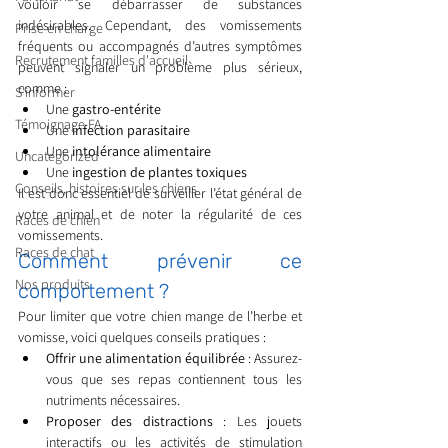
vouloir se débarrasser de substances 
indésirables. Cependant, des vomissements 
Prise en charge
fréquents ou accompagnés d’autres symptômes 
Recrutement familles d'accueil
peuvent signaler un problème plus sérieux, 
comme :
S'informer
Une 
gastro-entérite
Témoignage FA
Une 
infection parasitaire
Une 
intolérance alimentaire
Uncategorized
Une 
ingestion de plantes toxiques
Conseils, histoires sur les chiens
Il est donc essentiel de surveiller l’état général de 
votre animal et de noter la régularité de ces 
Races de chien
vomissements.
Races de chat
Comment prévenir ce 
Nos produits
comportement ?
Pour limiter que votre chien mange de l’herbe et 
vomisse, voici quelques conseils pratiques :
Offrir une alimentation équilibrée
 : Assurez-
vous que ses repas contiennent tous les 
nutriments nécessaires.
Proposer des distractions
 : Les jouets 
interactifs ou les activités de stimulation 