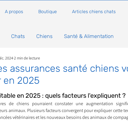
A propos
Boutique
Articles chiens chats
Chats
Chiens
Santé & Alimentation
éc. 2024
2 min de lecture
n
Conseils, histoires sur les chats
Animaux
es assurances santé chiens v
 en 2025
Nature
Non classé
Actualité
Actuellem
5.
table en 2025 : quels facteurs l'expliquent ?
ires de chiens pourraient constater une augmentation signifi
ure
Animations
Annonce
Appel aux dons
eurs animaux. Plusieurs facteurs convergent pour expliquer cette te
avancées vétérinaires et les nouveaux besoins des animaux de compa
Bilan AG Annuelle
Comportement du chat
Con