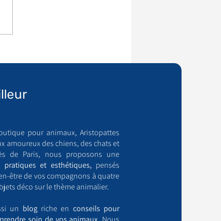
lleur
outique pour animaux, Aristopattes
ux amoureux des chiens, des chats et
ès de Paris, nous proposons une
 pratiques et esthétiques,
pensés
bien-être de vos compagnons à quatre
bjets déco sur le thème animalier.
ussi un
blog
riche en
conseils pour
prendre soin de vos animaux.
Nous