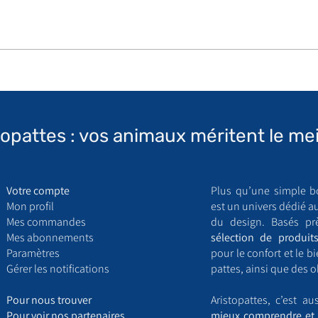
topattes : vos animaux méritent le mei
Votre compte
Plus qu’une simple b
Mon profil
est un univers dédié a
Mes commandes
du design. Basés pr
Mes abonnements
sélection de produits
Paramètres
pour le confort et le 
Gérer les notifications
pattes, ainsi que des o
​P
our nous trouver
Aristopattes, c’est a
Pour voir nos partenaires
mieux comprendre et 