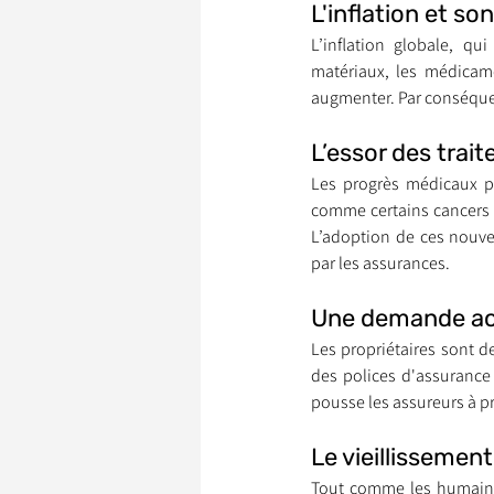
L'inflation et so
L’inflation globale, qu
matériaux, les médicam
Garde d’Animaux
Ils o
augmenter. Par conséquent
L’essor des trai
Litige
Les progrès médicaux pe
comme certains cancers o
L’adoption de ces nouve
par les assurances.
Une demande ac
Les propriétaires sont d
des polices d'assurance c
pousse les assureurs à p
Le vieillissemen
Tout comme les humains,