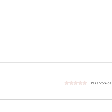
Noté 0 étoile sur 5.
Pas encore de