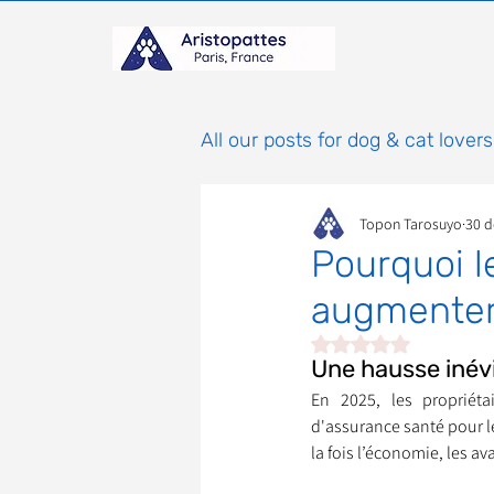
All our posts for dog & cat lovers
Topon Tarosuyo
30 d
Comportement & Éducatio
Pourquoi l
augmenter
histoires
Mammifères
Noté NaN étoiles sur 
Une hausse inévi
En 2025, les propriéta
Adoptions : Frais et Procéd
d'assurance santé pour l
la fois l’économie, les 
À parrainer
Étoiles