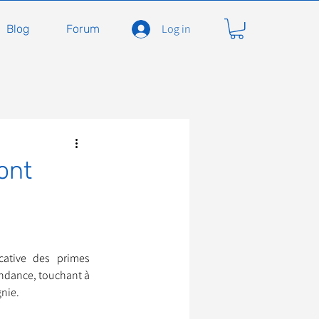
Log in
Blog
Forum
carnivores
Félidés
ont
ent en soins
Adopter
cative des primes 
À l'adoption
ndance, touchant à 
gnie.
seils