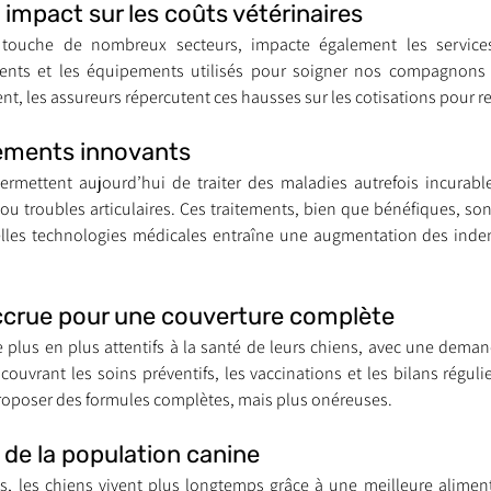
n impact sur les coûts vétérinaires
i touche de nombreux secteurs, impacte également les services 
ents et les équipements utilisés pour soigner nos compagnons v
nt trouvé une famille
Ils sont réservés
Les Profe
, les assureurs répercutent ces hausses sur les cotisations pour re
tements innovants
rmettent aujourd’hui de traiter des maladies autrefois incurable
u troubles articulaires. Ces traitements, bien que bénéfiques, son
lles technologies médicales entraîne une augmentation des indem
crue pour une couverture complète
e plus en plus attentifs à la santé de leurs chiens, avec une deman
ouvrant les soins préventifs, les vaccinations et les bilans réguli
roposer des formules complètes, mais plus onéreuses.
t de la population canine
 les chiens vivent plus longtemps grâce à une meilleure alimenta