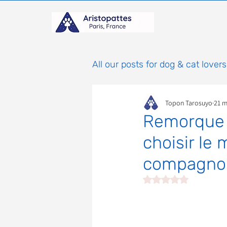
All our posts for dog & cat lovers
Topon Tarosuyo
21 m
Comportement & Éducatio
Remorque 
choisir le
histoires
Mammifères
compagnon
Noté NaN étoiles sur 
Adoptions : Frais et Procéd
À parrainer
Étoiles