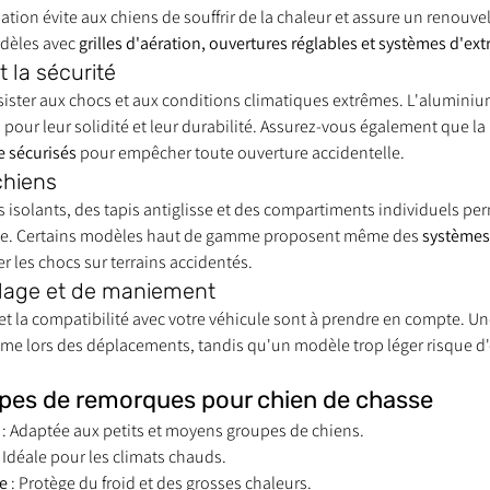
tion évite aux chiens de souffrir de la chaleur et assure un renouv
odèles avec 
grilles d'aération, ouvertures réglables et systèmes d'extr
t la sécurité
ister aux chocs et aux conditions climatiques extrêmes. L'aluminium 
s pour leur solidité et leur durabilité. Assurez-vous également que l
e sécurisés
 pour empêcher toute ouverture accidentelle.
chiens
 isolants, des tapis antiglisse et des compartiments individuels perm
ble. Certains modèles haut de gamme proposent même des 
systèmes
r les chocs sur terrains accidentés.
ttelage et de maniement
t la compatibilité avec votre véhicule sont à prendre en compte. Un
me lors des déplacements, tandis qu'un modèle trop léger risque d'ê
types de remorques pour chien de chasse
 : Adaptée aux petits et moyens groupes de chiens.
: Idéale pour les climats chauds.
e
 : Protège du froid et des grosses chaleurs.