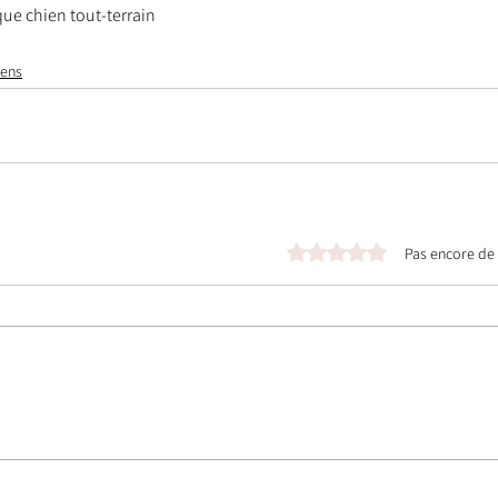
ue chien tout-terrain
iens
Noté 0 étoile sur 5.
Pas encore de