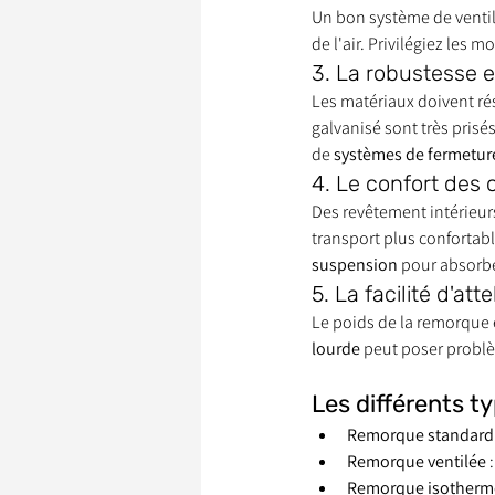
Un bon système de ventila
de l'air. Privilégiez les m
3. La robustesse e
Les matériaux doivent rés
galvanisé sont très prisé
de 
systèmes de fermetur
4. Le confort des 
Des revêtement intérieurs
transport plus conforta
suspension
 pour absorbe
5. La facilité d'a
Le poids de la remorque e
lourde
 peut poser problè
Les différents 
Remorque standard
Remorque ventilée
 
Remorque isotherm