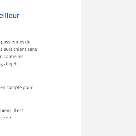
illeur 
s passionnés de 
usieurs chiens sans 
 contre les 
s trajets.
is en compte pour 
chiens
. Il est 
se de 