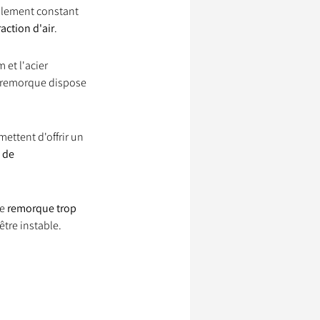
ellement constant 
action d'air
.
et l'acier 
a remorque dispose 
ettent d'offrir un 
 de 
e 
remorque trop 
tre instable.