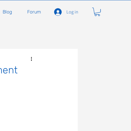
Log in
Blog
Forum
carnivores
Félidés
ment
ent en soins
Adopter
À l'adoption
seils