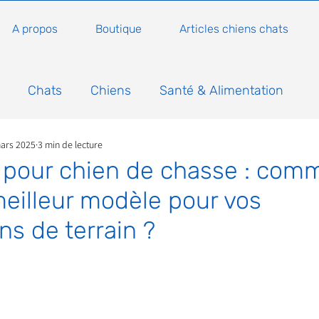
A propos
Boutique
Articles chiens chats
Chats
Chiens
Santé & Alimentation
ars 2025
3 min de lecture
n
Conseils, histoires sur les chats
Animaux
pour chien de chasse : com
 meilleur modèle pour vos
Nature
Non classé
Actualité
Actuellem
s de terrain ?
5.
ure
Animations
Annonce
Appel aux dons
Bilan AG Annuelle
Comportement du chat
Con