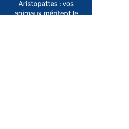
Aristopattes : vos
animaux méritent le
meilleur
Informations
Qui sommes nous ?
​Mentions légales
Conditions générales de vente
Politique de confidentialité
Espace recrutement
Boutique
Articles de maison
Produits chats
Produits chiens
Votre compte
Mon profil
Mes commandes