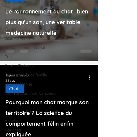
Appel aux dons
À l'adoption
Le ronronnement du chat : bien
À parrainer
plus qu'un son, une veritable
Étoiles
medecine naturelle
Bilan AG Annuelle
Comportement du chat
Conseils
Garde d’Animaux
Ils ont trouvé une famille
Topon Tarosuyo
28 avr.
Ils sont réservés
Chats
Les Professionnels Animaliers
Pourquoi mon chat marque son
Litige
Littérature - Protection Animale
territoire ? La science du
Maladie
comportement félin enfin
Nos chats
expliquée