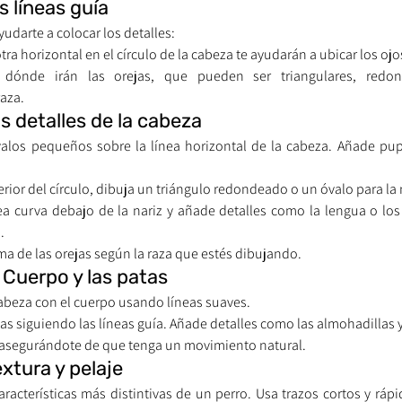
s líneas guía
yudarte a colocar los detalles:
otra horizontal en el círculo de la cabeza te ayudarán a ubicar los ojos
 dónde irán las orejas, que pueden ser triangulares, redon
aza.
os detalles de la cabeza
alos pequeños sobre la línea horizontal de la cabeza. Añade pupil
nferior del círculo, dibuja un triángulo redondeado o un óvalo para la 
ea curva debajo de la nariz y añade detalles como la lengua o los d
.
rma de las orejas según la raza que estés dibujando.
l Cuerpo y las patas
cabeza con el cuerpo usando líneas suaves.
tas siguiendo las líneas guía. Añade detalles como las almohadillas 
la, asegurándote de que tenga un movimiento natural.
xtura y pelaje
aracterísticas más distintivas de un perro. Usa trazos cortos y rápi