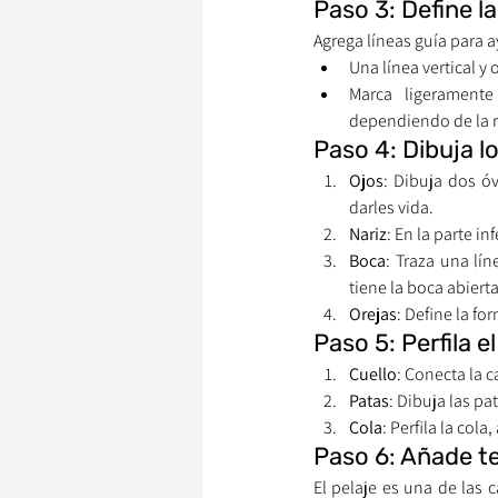
Paso 3: Define la
Agrega líneas guía para a
Una línea vertical y 
Marca ligeramente
dependiendo de la r
Paso 4: Dibuja l
Ojos
: Dibuja dos óv
darles vida.
Nariz
: En la parte i
Boca
: Traza una lín
tiene la boca abierta
Orejas
: Define la fo
Paso 5: Perfila e
Cuello
: Conecta la 
Patas
: Dibuja las pa
Cola
: Perfila la co
Paso 6: Añade te
El pelaje es una de las c