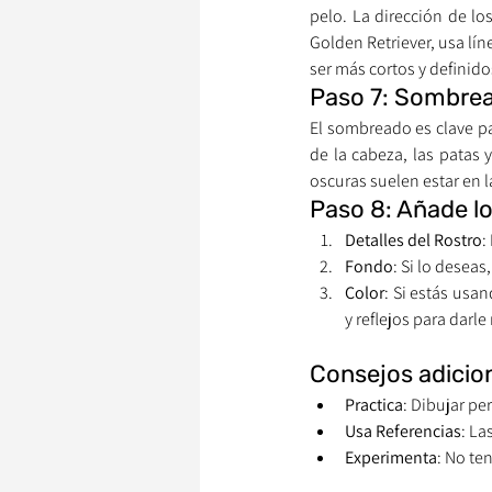
pelo. La dirección de lo
Golden Retriever, usa lín
ser más cortos y definido
Paso 7: Sombrea
El sombreado es clave pa
de la cabeza, las patas 
oscuras suelen estar en l
Paso 8: Añade lo
Detalles del Rostro
:
Fondo
: Si lo desea
Color
: Si estás usa
y reflejos para darl
Consejos adicio
Practica
: Dibujar pe
Usa Referencias
: La
Experimenta
: No te