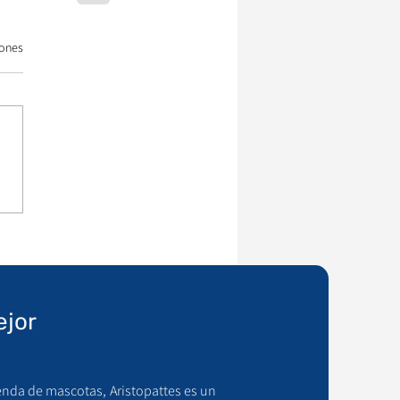
iones
ejor
enda de mascotas, Aristopattes es un