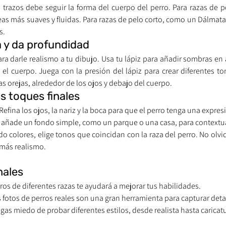
s trazos debe seguir la forma del cuerpo del perro. Para razas de p
eas más suaves y fluidas. Para razas de pelo corto, como un Dálmata
s.
 y da profundidad
ra darle realismo a tu dibujo. Usa tu lápiz para añadir sombras en
y el cuerpo. Juega con la presión del lápiz para crear diferentes to
as orejas, alrededor de los ojos y debajo del cuerpo.
s toques finales
 Refina los ojos, la nariz y la boca para que el perro tenga una expres
s, añade un fondo simple, como un parque o una casa, para contextua
ndo colores, elige tonos que coincidan con la raza del perro. No olv
e más realismo.
nales
rros de diferentes razas te ayudará a mejorar tus habilidades.
s fotos de perros reales son una gran herramienta para capturar deta
ngas miedo de probar diferentes estilos, desde realista hasta caricat