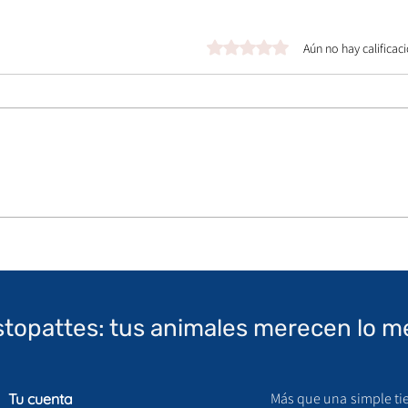
Obtuvo 0 de 5 estrellas.
Aún no hay calificac
stopattes: tus animales merecen lo m
Más que una simple ti
Tu cuenta