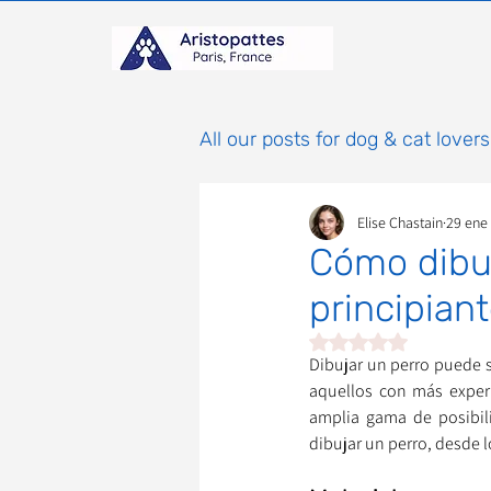
All our posts for dog & cat lovers
Elise Chastain
29 ene
Cómo dibuj
principian
Obtuvo NaN de 5 estr
Dibujar un perro puede se
aquellos con más experi
amplia gama de posibilid
dibujar un perro, desde lo