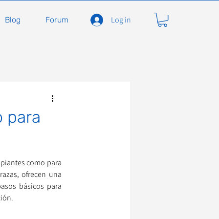
Log in
Blog
Forum
o para
cipiantes como para 
azas, ofrecen una 
pasos básicos para 
ción.