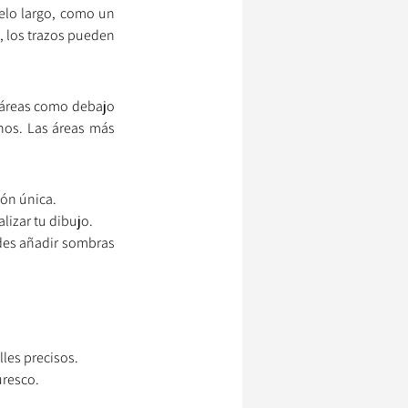
elo largo, como un 
, los trazos pueden 
 áreas como debajo 
nos. Las áreas más 
ión única.
lizar tu dibujo.
ides añadir sombras 
lles precisos.
uresco.