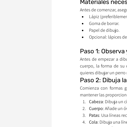
Materiales neces
Antes de comenzar, asegú
Lápiz (preferiblemen
Goma de borrar.
Papel de dibujo.
Opcional: lápices de
Paso 1: Observa 
Antes de empezar a dibuj
cuerpo, la forma de su c
quieres dibujar un perro 
Paso 2: Dibuja l
Comienza con formas geo
mantener las proporcione
Cabeza
: Dibuja un c
Cuerpo
: Añade un ó
Patas
: Usa líneas re
Cola
: Dibuja una lín