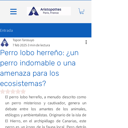
Entrada
Topon Tarosuyo
7 feb 2025
3 min de lectura
Perro lobo herreño: ¿un
perro indomable o una
amenaza para los
ecosistemas?
Obtuvo NaN de 5 estrellas.
El perro lobo herreño, a menudo descrito como 
un perro misterioso y cautivador, genera un 
debate entre los amantes de los animales, 
etólogos y ambientalistas. Originario de la isla de 
El Hierro, en el archipiélago de Canarias, este 
perro es un ícono de la fauna local. Pero detrás 