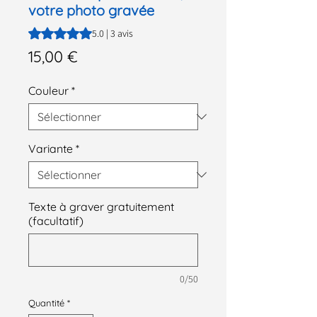
votre photo gravée
La note est de 5.0 sur cinq étoiles selon 3 avis
5.0 | 3 avis
Prix
15,00 €
Couleur
*
Variante
*
Texte à graver gratuitement
(facultatif)
0/50
Quantité
*