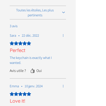
Toutes les étoiles, Les plus
pertinents
3 avis
Sara
•
22 déc. 2022
Noté 5 sur 5.
Perfect
The keychain is exactly what I
wanted.
Avis utile ?
Oui
Emma
•
10 janv. 2024
Noté 5 sur 5.
Love it!