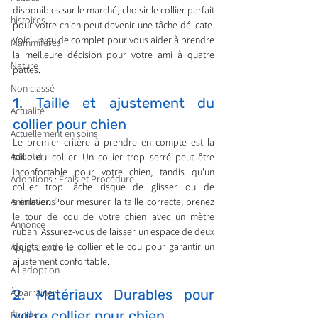
disponibles sur le marché, choisir le collier parfait 
histoires
pour votre chien peut devenir une tâche délicate. 
Voici un guide complet pour vous aider à prendre 
Mammifères
la meilleure décision pour votre ami à quatre 
Nature
pattes.
Non classé
1. Taille et ajustement du 
Actualité
collier pour chien 
Actuellement en soins
Le premier critère à prendre en compte est la 
Adopter
taille du collier. Un collier trop serré peut être 
inconfortable pour votre chien, tandis qu'un 
Adoptions : Frais et Procédure
collier trop lâche risque de glisser ou de 
Animations
s'enlever. Pour mesurer la taille correcte, prenez 
le tour de cou de votre chien avec un mètre 
Annonce
ruban. Assurez-vous de laisser un espace de deux 
doigts entre le collier et le cou pour garantir un 
Appel aux dons
ajustement confortable.
À l'adoption
À parrainer
2. Matériaux Durables pour 
votre collier pour chien
Étoiles