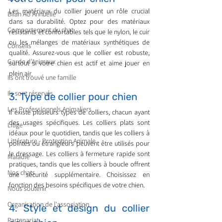
Les matériaux du collier jouent un rôle crucial 
Bilan AG Annuelle
dans sa durabilité. Optez pour des matériaux 
Comportement du chat
résistants et confortables tels que le nylon, le cuir 
ou les mélanges de matériaux synthétiques de 
Conseils
qualité. Assurez-vous que le collier est robuste, 
Garde d’Animaux
surtout si votre chien est actif et aime jouer en 
plein air.
Ils ont trouvé une famille
Ils sont réservés
3. Type de collier pour chien
Les Professionnels Animaliers
Il existe plusieurs types de colliers, chacun ayant 
des usages spécifiques. Les colliers plats sont 
Litige
idéaux pour le quotidien, tandis que les colliers à 
Littérature - Protection Animale
pointes ou étrangleurs peuvent être utilisés pour 
le dressage. Les colliers à fermeture rapide sont 
Maladie
pratiques, tandis que les colliers à boucle offrent 
Nos chats
une sécurité supplémentaire. Choisissez en 
fonction des besoins spécifiques de votre chien.
Nous soutenir
Organisation de l'association
4. Style et design du collier 
Partenariat