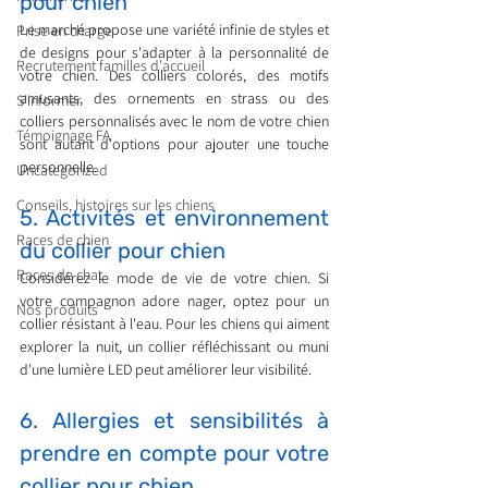
pour chien
Le marché propose une variété infinie de styles et 
Prise en charge
de designs pour s'adapter à la personnalité de 
Recrutement familles d'accueil
votre chien. Des colliers colorés, des motifs 
amusants, des ornements en strass ou des 
S'informer
colliers personnalisés avec le nom de votre chien 
Témoignage FA
sont autant d'options pour ajouter une touche 
personnelle.
Uncategorized
Conseils, histoires sur les chiens
5. Activités et environnement 
Races de chien
du collier pour chien
Races de chat
Considérez le mode de vie de votre chien. Si 
votre compagnon adore nager, optez pour un 
Nos produits
collier résistant à l'eau. Pour les chiens qui aiment 
explorer la nuit, un collier réfléchissant ou muni 
d'une lumière LED peut améliorer leur visibilité.
6. Allergies et sensibilités à 
prendre en compte pour votre 
collier pour chien