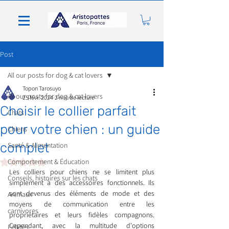
Post
All our posts for dog & cat lovers
Topon Tarosuyo
All our posts for dog & cat lovers
25 févr. 2024
2 min de lecture
Choisir le collier parfait
Chats
pour votre chien : un guide
Chiens
complet
Santé & Alimentation
Noté NaN étoiles sur 5.
Comportement & Éducation
Les colliers pour chiens ne se limitent plus 
Conseils, histoires sur les chats
simplement à des accessoires fonctionnels. Ils 
sont devenus des éléments de mode et des 
Animaux
moyens de communication entre les 
carnivores
propriétaires et leurs fidèles compagnons. 
Cependant, avec la multitude d'options 
Félidés