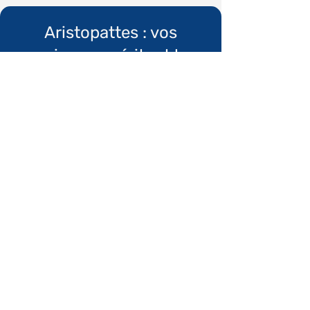
Aristopattes : vos
animaux méritent le
meilleur
Informations
Qui sommes nous ?
​Mentions légales
Conditions générales de vente
Politique de confidentialité
Espace recrutement
Boutique
Articles de maison
Produits chats
Produits chiens
Votre compte
Mon profil