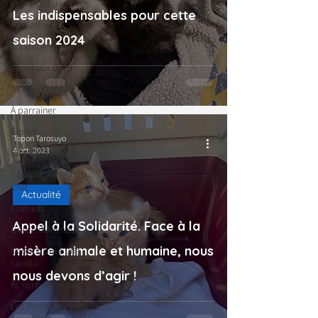
et Procédure
Les indispensables pour cette
Animations
saison 2024
Annonce
Appel aux dons
À l'adoption
À parrainer
Étoiles
Topon Tarosuyo
4 oct. 2023
Bilan AG Annuelle
Comportement du
chat
Actualité
Conseils
Appel à la Solidarité. Face à la
Garde d’Animaux
misère animale et humaine, nous
Ils ont trouvé une
famille
nous devons d’agir !
Ils sont réservés
Les Professionnels