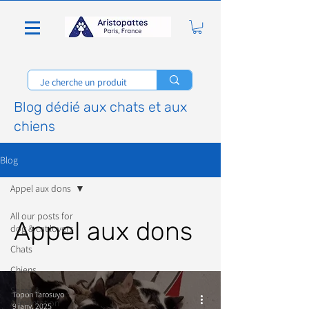
Blog dédié aux chats et aux
chiens
Blog
Appel aux dons
All our posts for
Appel aux dons
dog & cat lovers
Chats
Chiens
Santé &
Topon Tarosuyo
Alimentation
9 janv. 2025