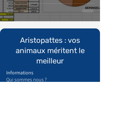
Aristopattes : vos
animaux méritent le
meilleur
Informations
Qui sommes nous ?
​Mentions légales
Conditions générales de vente
Politique de confidentialité
Espace recrutement
Boutique
Articles de maison
Produits chats