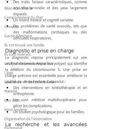
Des traits faciaux caractéristiques, comme 
une tête arrondie et des yeux largement 
Bilan AG Annuelle
espacés.
Comportement du chat
Un retard moteur et cognitif variable.
Des problèmes de santé associés, tels que 
Conseils
des malformations cardiaques ou des 
Garde d’Animaux
difficultés respiratoires.
Ils ont trouvé une famille
Diagnostic et prise en charge
Ils sont réservés
Le diagnostic repose principalement sur une 
Les Professionnels Animaliers
analyse chromosomique (caryotype) qui identifie 
la délétion du chromosome 5. Une prise en 
Litige
charge précoce est essentielle pour améliorer la 
qualité de vie de l'enfant. Cela inclut :
Littérature - Protection Animale
Des interventions en kinésithérapie et en 
Maladie
orthophonie.
Un suivi médical multidisciplinaire pour 
Nos chats
gérer les complications.
Nous soutenir
Un soutien psychologique pour les familles.
Organisation de l'association
La recherche et les avancées 
Partenariat