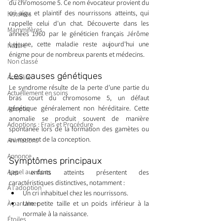
du chromosome 5. Ce nom évocateur provient du 
cri aigu et plaintif des nourrissons atteints, qui 
histoires
rappelle celui d'un chat. Découverte dans les 
Mammifères
années 1960 par le généticien français Jérôme 
Lejeune, cette maladie reste aujourd'hui une 
Nature
énigme pour de nombreux parents et médecins.
Non classé
Les causes génétiques
Actualité
Le syndrome résulte de la perte d'une partie du 
Actuellement en soins
bras court du chromosome 5, un défaut 
génétique généralement non héréditaire. Cette 
Adopter
anomalie se produit souvent de manière 
Adoptions : Frais et Procédure
spontanée lors de la formation des gamètes ou 
au moment de la conception.
Animations
Annonce
Symptômes principaux
Appel aux dons
Les enfants atteints présentent des 
caractéristiques distinctives, notamment :
À l'adoption
Un cri inhabituel chez les nourrissons.
À parrainer
Une petite taille et un poids inférieur à la 
normale à la naissance.
Étoiles