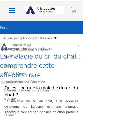
Post
All our posts for dog & cat lovers
Topon Tarosuyo
All our posts for dog & cat lovers
10 janv. 2024
2 min de lecture
La maladie du cri du chat :
Chats
comprendre cette
Chiens
affection rare
Santé & Alimentation
Noté NaN étoiles sur 5.
Comportement & Éducation
Qu'est-ce que la maladie du cri du 
Conseils, histoires sur les chats
chat ?
Animaux
La maladie du cri du chat, aussi appelée 
syndrome de Lejeune, est une anomalie 
carnivores
génétique rare causée par une délétion partielle 
Félidés