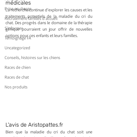
médicales
Prise en charge
La recherche continue d'explorer les causes et les 
traitements potentiels de la maladie du cri du 
Recrutement familles d'accueil
chat. Des progrès dans le domaine de la thérapie 
S'informer
génique pourraient un jour offrir de nouvelles 
options pour ces enfants et leurs familles.
Témoignage FA
Uncategorized
Conseils, histoires sur les chiens
Races de chien
Races de chat
Nos produits
L'avis de Aristopattes.fr
Bien que la maladie du cri du chat soit une 