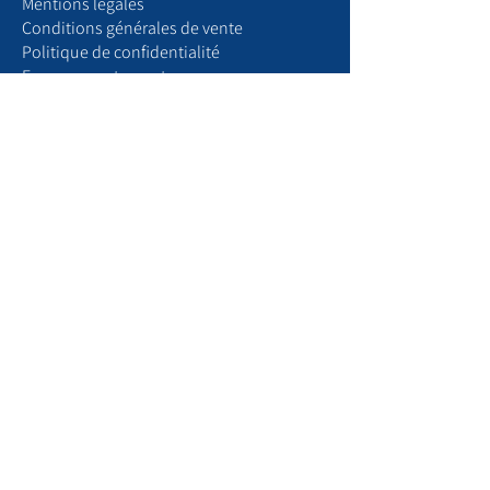
​Mentions légales
Conditions générales de vente
Politique de confidentialité
Espace recrutement
Boutique
Articles de maison
Produits chats
Produits chiens
Votre compte
Mon profil
Mes commandes
Mes abonnements
Paramètres
Gérer les notifications
​P
our nous trouver
Pour voir nos partenaires
Parcourir notre blog