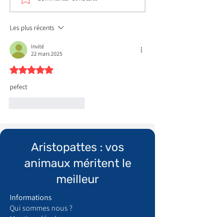
Les plus récents
Invité
22 mars 2025
Noté 5 étoiles sur 5.
pefect
J'aime
Répondre
Aristopattes : vos
animaux méritent le
meilleur
Informations
Qui sommes nous ?