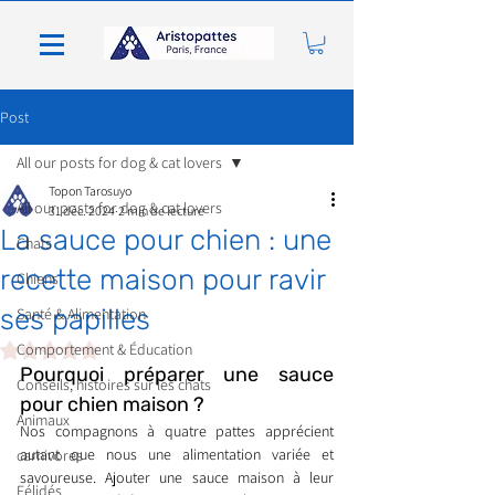
Post
All our posts for dog & cat lovers
Topon Tarosuyo
All our posts for dog & cat lovers
31 déc. 2024
2 min de lecture
La sauce pour chien : une
Chats
recette maison pour ravir
Chiens
ses papilles
Santé & Alimentation
Noté NaN étoiles sur 5.
Comportement & Éducation
Pourquoi préparer une sauce 
Conseils, histoires sur les chats
pour chien maison ?
Animaux
Nos compagnons à quatre pattes apprécient 
autant que nous une alimentation variée et 
carnivores
savoureuse. Ajouter une sauce maison à leur 
Félidés