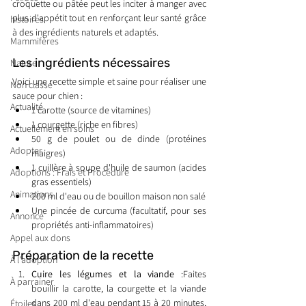
croquette ou pâtée peut les inciter à manger avec 
plus d'appétit tout en renforçant leur santé grâce 
histoires
à des ingrédients naturels et adaptés.
Mammifères
Les ingrédients nécessaires
Nature
Voici une recette simple et saine pour réaliser une 
Non classé
sauce pour chien :
Actualité
1 carotte (source de vitamines)
1 courgette (riche en fibres)
Actuellement en soins
50 g de poulet ou de dinde (protéines 
Adopter
maigres)
1 cuillère à soupe d'huile de saumon (acides 
Adoptions : Frais et Procédure
gras essentiels)
Animations
200 ml d'eau ou de bouillon maison non salé
Une pincée de curcuma (facultatif, pour ses 
Annonce
propriétés anti-inflammatoires)
Appel aux dons
Préparation de la recette
À l'adoption
Cuire les légumes et la viande
 :Faites 
À parrainer
bouillir la carotte, la courgette et la viande 
dans 200 ml d'eau pendant 15 à 20 minutes, 
Étoiles