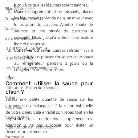
jusqu'à ce que les légumes soient tendres.
Bilan AG Annuelle
Mixer les ingrédients
 :Une fois cuits, placez 
les légumes et la viande dans un mixeur avec 
Comportement du chat
le bouillon de cuisson. Ajoutez l'huile de 
Conseils
saumon et une pincée de curcuma si 
souhaité. Mixez jusqu'à obtenir une texture 
Garde d’Animaux
lisse et onctueuse.
Ils ont trouvé une famille
Conserver ou servir
 :Laissez refroidir avant 
de servir. Vous pouvez conserver cette sauce 
Ils sont réservés
au réfrigérateur pendant 3 jours ou la 
Les Professionnels Animaliers
congeler en petites portions.
Litige
Comment utiliser la sauce pour 
Littérature - Protection Animale
chien ?
Maladie
Versez une petite quantité de sauce sur les 
croquettes ou mélangez-la à la ration habituelle 
Nos chats
de votre chien. Cela enrichit son repas tout en lui 
Nous soutenir
apportant des nutriments supplémentaires. 
Attention à ne pas surdoser pour éviter un 
Organisation de l'association
déséquilibre alimentaire.
Partenariat