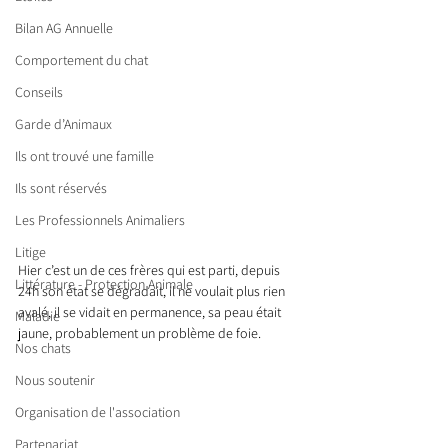
Bilan AG Annuelle
Comportement du chat
Conseils
Garde d’Animaux
Ils ont trouvé une famille
Ils sont réservés
Les Professionnels Animaliers
Litige
Hier c’est un de ces frères qui est parti, depuis 
Littérature - Protection Animale
24h son état se dégradait, il ne voulait plus rien 
avalé, il se vidait en permanence, sa peau était 
Maladie
jaune, probablement un problème de foie.
Nos chats
Nous soutenir
Organisation de l'association
Partenariat