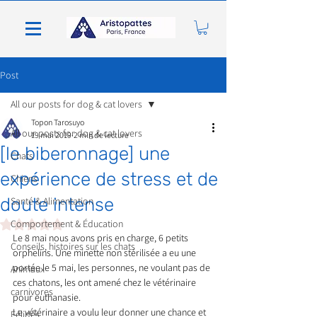
Post
All our posts for dog & cat lovers
Topon Tarosuyo
All our posts for dog & cat lovers
19 mai 2019
2 min de lecture
[le biberonnage] une
Chats
expérience de stress et de
Chiens
doute intense
Santé & Alimentation
Noté NaN étoiles sur 5.
Comportement & Éducation
Le 8 mai nous avons pris en charge, 6 petits 
Conseils, histoires sur les chats
orphelins. Une minette non stérilisée a eu une 
portée le 5 mai, les personnes, ne voulant pas de 
Animaux
ces chatons, les ont amené chez le vétérinaire 
carnivores
pour euthanasie.
Le vétérinaire a voulu leur donner une chance et 
Félidés