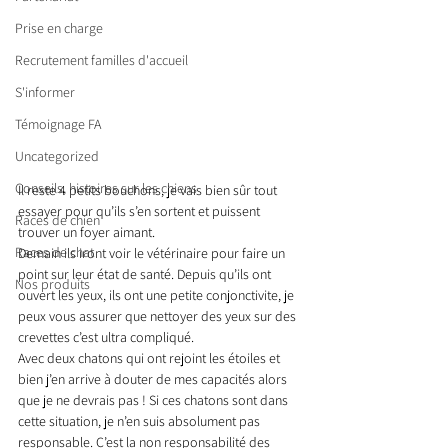
Prise en charge
Recrutement familles d'accueil
S'informer
Témoignage FA
Uncategorized
Conseils, histoires sur les chiens
Il reste 4 petits bouchons, je vais bien sûr tout 
essayer pour qu’ils s’en sortent et puissent 
Races de chien
trouver un foyer aimant.
Races de chat
Demain ils iront voir le vétérinaire pour faire un 
point sur leur état de santé. Depuis qu’ils ont 
Nos produits
ouvert les yeux, ils ont une petite conjonctivite, je 
peux vous assurer que nettoyer des yeux sur des 
crevettes c’est ultra compliqué.
Avec deux chatons qui ont rejoint les étoiles et 
bien j’en arrive à douter de mes capacités alors 
que je ne devrais pas ! Si ces chatons sont dans 
cette situation, je n’en suis absolument pas 
responsable. C’est la non responsabilité des 