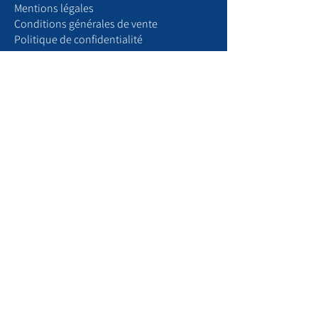
​Mentions légales
Conditions générales de vente
Politique de confidentialité
Espace recrutement
Boutique
Articles de maison
Produits chats
Produits chiens
Votre compte
Mon profil
Mes commandes
Mes abonnements
Paramètres
Gérer les notifications
​P
our nous trouver
Pour voir nos partenaires
Parcourir notre blog