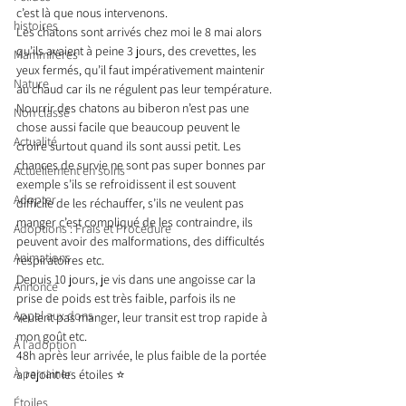
c’est là que nous intervenons.
histoires
Les chatons sont arrivés chez moi le 8 mai alors 
qu’ils avaient à peine 3 jours, des crevettes, les 
Mammifères
yeux fermés, qu’il faut impérativement maintenir 
Nature
au chaud car ils ne régulent pas leur température.
Nourrir des chatons au biberon n’est pas une 
Non classé
chose aussi facile que beaucoup peuvent le 
Actualité
croire surtout quand ils sont aussi petit. Les 
chances de survie ne sont pas super bonnes par 
Actuellement en soins
exemple s’ils se refroidissent il est souvent 
Adopter
difficile de les réchauffer, s’ils ne veulent pas 
manger c’est compliqué de les contraindre, ils 
Adoptions : Frais et Procédure
peuvent avoir des malformations, des difficultés 
Animations
respiratoires etc.
Depuis 10 jours, je vis dans une angoisse car la 
Annonce
prise de poids est très faible, parfois ils ne 
Appel aux dons
veulent pas manger, leur transit est trop rapide à 
mon goût etc.
À l'adoption
48h après leur arrivée, le plus faible de la portée 
À parrainer
a rejoint les étoiles ⭐️
Étoiles