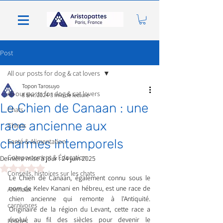
Post
All our posts for dog & cat lovers
Topon Tarosuyo
All our posts for dog & cat lovers
8 févr. 2024
3 min de lecture
Le Chien de Canaan : une
Chats
race ancienne aux
Chiens
charmes intemporels
Santé & Alimentation
Comportement & Éducation
Dernière mise à jour :
24 juin 2025
Noté NaN étoiles sur 5.
Conseils, histoires sur les chats
Le Chien de Canaan, également connu sous le 
nom de Kelev Kanani en hébreu, est une race de 
Animaux
chien ancienne qui remonte à l'Antiquité. 
carnivores
Originaire de la région du Levant, cette race a 
évolué au fil des siècles pour devenir le 
Félidés