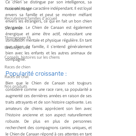
Ce chien se distingue par son intelligence, sa 
curiosité et son caractère indépendant. Il est loyal 
Prise en charge
envers sa famille et peut se montrer méfiant 
Recrutement familles d'accueil
envers les étrangers, ce qui en fait un bon chien 
de garde. Le Chien de Canaan est également 
S'informer
énergique et aime être actif, nécessitant une 
Témoignage FA
stimulation mentale et physique régulière. En tant 
que chien de famille, il s'entend généralement 
Uncategorized
bien avec les enfants et les autres animaux de 
Conseils, histoires sur les chiens
compagnie.
Races de chien
Popularité croissante : 
Races de chat
Bien que le Chien de Canaan soit toujours 
Nos produits
considéré comme une race rare, sa popularité a 
augmenté ces dernières années en raison de ses 
traits attrayants et de son histoire captivante. Les 
amateurs de chiens apprécient son lien avec 
l'histoire ancienne et son aspect naturellement 
robuste. De plus en plus de personnes 
recherchent des compagnons canins uniques, et 
le Chien de Canaan répond à ces attentes en tant 