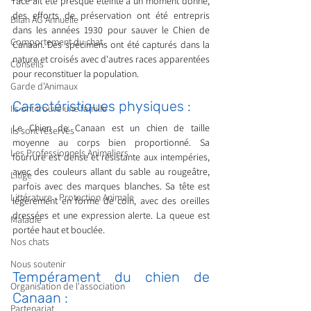
race ait été presque éteinte à un moment donné, 
des efforts de préservation ont été entrepris 
Bilan AG Annuelle
dans les années 1930 pour sauver le Chien de 
Comportement du chat
Canaan. Des spécimens ont été capturés dans la 
nature et croisés avec d'autres races apparentées 
Conseils
pour reconstituer la population.
Garde d’Animaux
Caractéristiques physiques : 
Ils ont trouvé une famille
Le Chien de Canaan est un chien de taille 
Ils sont réservés
moyenne au corps bien proportionné. Sa 
Les Professionnels Animaliers
fourrure est dense et résistante aux intempéries, 
avec des couleurs allant du sable au rougeâtre, 
Litige
parfois avec des marques blanches. Sa tête est 
Littérature - Protection Animale
légèrement en forme de coin, avec des oreilles 
dressées et une expression alerte. La queue est 
Maladie
portée haut et bouclée.
Nos chats
Nous soutenir
Tempérament du chien de 
Organisation de l'association
Canaan :
Partenariat