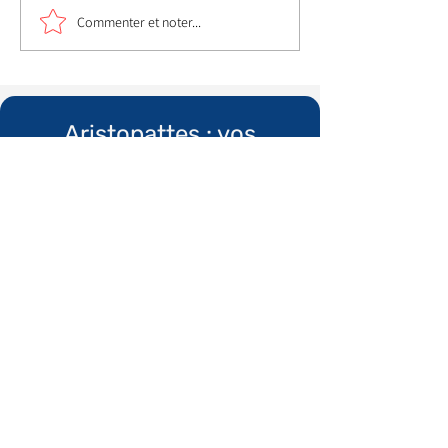
Commenter et noter...
Aristopattes : vos
animaux méritent le
meilleur
Informations
Qui sommes nous ?
​Mentions légales
Conditions générales de vente
Politique de confidentialité
Espace recrutement
Boutique
Articles de maison
Produits chats