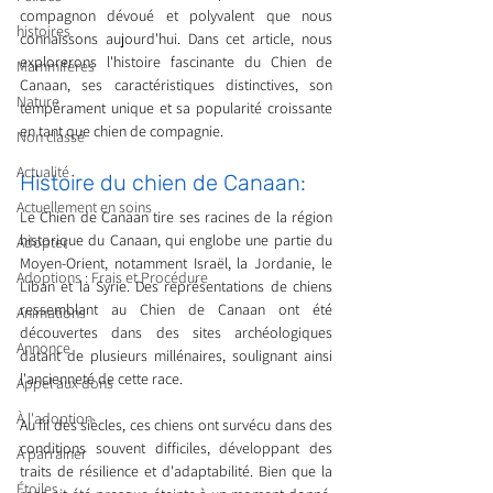
compagnon dévoué et polyvalent que nous 
histoires
connaissons aujourd'hui. Dans cet article, nous 
explorerons l'histoire fascinante du Chien de 
Mammifères
Canaan, ses caractéristiques distinctives, son 
Nature
tempérament unique et sa popularité croissante 
en tant que chien de compagnie.
Non classé
Actualité
Histoire du chien de Canaan: 
Actuellement en soins
Le Chien de Canaan tire ses racines de la région 
historique du Canaan, qui englobe une partie du 
Adopter
Moyen-Orient, notamment Israël, la Jordanie, le 
Adoptions : Frais et Procédure
Liban et la Syrie. Des représentations de chiens 
ressemblant au Chien de Canaan ont été 
Animations
découvertes dans des sites archéologiques 
Annonce
datant de plusieurs millénaires, soulignant ainsi 
l'ancienneté de cette race.
Appel aux dons
À l'adoption
Au fil des siècles, ces chiens ont survécu dans des 
conditions souvent difficiles, développant des 
À parrainer
traits de résilience et d'adaptabilité. Bien que la 
Étoiles