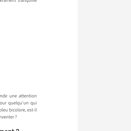
rament tranquille 
nde une attention 
pour quelqu'un qui 
eu bicolore, est-il 
nventer ?