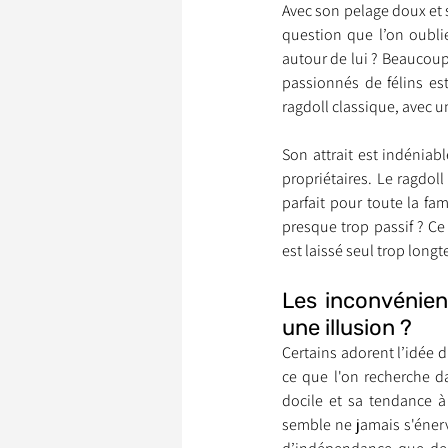
Avec son pelage doux et s
question que l’on oublie
autour de lui ? Beaucoup
Garde d’Animaux
Ils o
passionnés de félins est
ragdoll classique, avec u
Son attrait est indéniabl
Litige
propriétaires. Le ragdo
parfait pour toute la fam
presque trop passif ? Ce 
est laissé seul trop lon
Les inconvénien
une illusion ?
Certains adorent l’idée d
ce que l'on recherche d
docile et sa tendance à 
semble ne jamais s'énerv