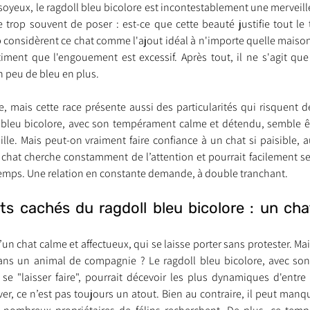
oyeux, le ragdoll bleu bicolore est incontestablement une merveille
 trop souvent de poser : est-ce que cette beauté justifie tout le
 considèrent ce chat comme l'ajout idéal à n'importe quelle maison,
nt trouvé une famille
Ils sont réservés
Les Profe
iment que l'engouement est excessif. Après tout, il ne s'agit que
n peu de bleu en plus.
e, mais cette race présente aussi des particularités qui risquent de
ll bleu bicolore, avec son tempérament calme et détendu, semble 
ille. Mais peut-on vraiment faire confiance à un chat si paisible, a
chat cherche constamment de l’attention et pourrait facilement se s
gtemps. Une relation en constante demande, à double tranchant.
ts cachés du ragdoll bleu bicolore : un cha
’un chat calme et affectueux, qui se laisse porter sans protester. Mai
ans un animal de compagnie ? Le ragdoll bleu bicolore, avec son 
se "laisser faire", pourrait décevoir les plus dynamiques d'entre
er, ce n’est pas toujours un atout. Bien au contraire, il peut manqu