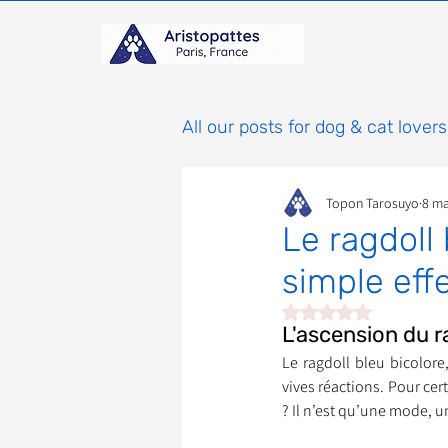
All our posts for dog & cat lovers
Topon Tarosuyo
8 ma
Comportement & Éducatio
Le ragdoll
simple eff
histoires
Mammifères
Noté NaN étoiles sur 
L'ascension du r
Le ragdoll bleu bicolore
Adoptions : Frais et Procéd
vives réactions. Pour cert
? Il n’est qu’une mode, 
À parrainer
Étoiles