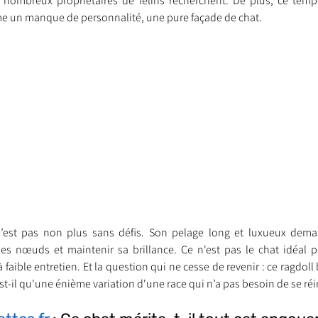
ombreux propriétaires de félins recherchent. De plus, ce tempé
me un manque de personnalité, une pure façade de chat.
n’est pas non plus sans défis. Son pelage long et luxueux dema
 les nœuds et maintenir sa brillance. Ce n'est pas le chat idéal 
ible entretien. Et la question qui ne cesse de revenir : ce ragdoll bl
t-il qu'une énième variation d'une race qui n’a pas besoin de se réi