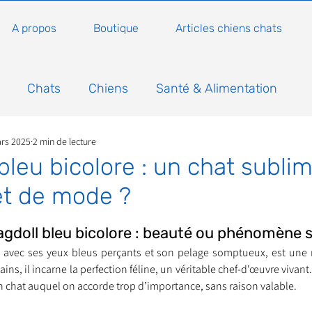
A propos
Boutique
Articles chiens chats
Chats
Chiens
Santé & Alimentation
rs 2025
2 min de lecture
n
Conseils, histoires sur les chats
Animaux
 bleu bicolore : un chat subli
et de mode ?
Nature
Non classé
Actualité
Actuellem
5.
agdoll bleu bicolore : beauté ou phénomène 
, avec ses yeux bleus perçants et son pelage somptueux, est une r
ure
Animations
Annonce
Appel aux dons
ains, il incarne la perfection féline, un véritable chef-d'œuvre vivant
un chat auquel on accorde trop d’importance, sans raison valable.
Bilan AG Annuelle
Comportement du chat
Con