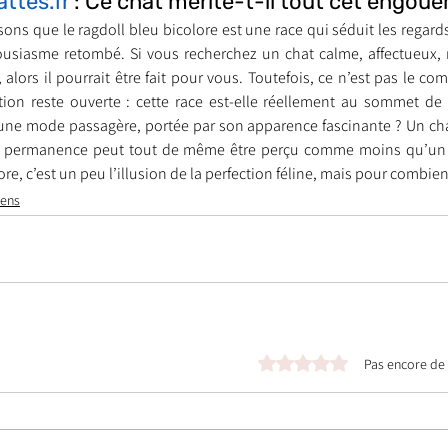
attes.fr
 : Ce chat mérite-t-il tout cet engou
ons que le ragdoll bleu bicolore est une race qui séduit les regards
housiasme retombé. Si vous recherchez un chat calme, affectueux,
alors il pourrait être fait pour vous. Toutefois, ce n’est pas le c
on reste ouverte : cette race est-elle réellement au sommet de l
u’une mode passagère, portée par son apparence fascinante ? Un cha
n permanence peut tout de même être perçu comme moins qu’un 
lore, c’est un peu l’illusion de la perfection féline, mais pour combi
iens
Noté 0 étoile sur 5.
Pas encore de