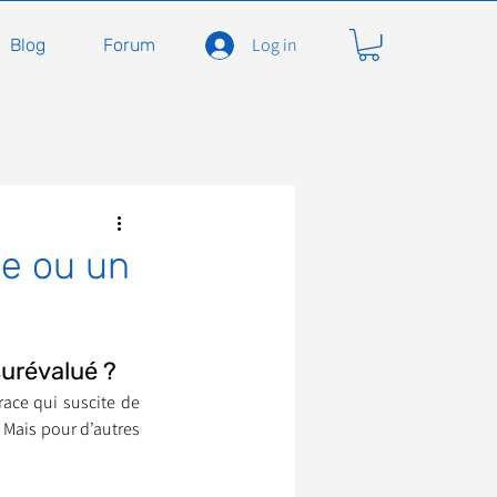
Log in
Blog
Forum
carnivores
Félidés
me ou un
ent en soins
Adopter
surévalué ?
ace qui suscite de 
À l'adoption
. Mais pour d’autres 
seils