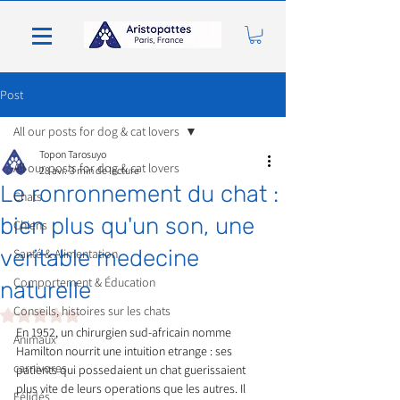
Post
All our posts for dog & cat lovers
Topon Tarosuyo
All our posts for dog & cat lovers
28 avr.
3 min de lecture
Le ronronnement du chat :
Chats
bien plus qu'un son, une
Chiens
veritable medecine
Santé & Alimentation
Comportement & Éducation
naturelle
Conseils, histoires sur les chats
Noté NaN étoiles sur 5.
En 1952, un chirurgien sud-africain nomme 
Animaux
Hamilton nourrit une intuition etrange : ses 
carnivores
patients qui possedaient un chat guerissaient 
plus vite de leurs operations que les autres. Il 
Félidés