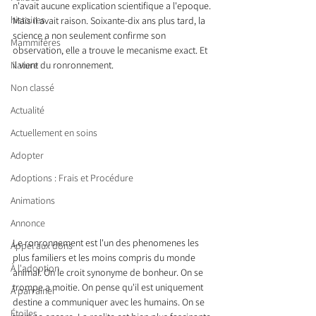
n'avait aucune explication scientifique a l'epoque. 
histoires
Mais il avait raison. Soixante-dix ans plus tard, la 
science a non seulement confirme son 
Mammifères
observation, elle a trouve le mecanisme exact. Et 
Nature
il vient du ronronnement.
Non classé
Actualité
Actuellement en soins
Adopter
Adoptions : Frais et Procédure
Animations
Annonce
Le ronronnement est l'un des phenomenes les 
Appel aux dons
plus familiers et les moins compris du monde 
À l'adoption
animal. On le croit synonyme de bonheur. On se 
trompe a moitie. On pense qu'il est uniquement 
À parrainer
destine a communiquer avec les humains. On se 
Étoiles