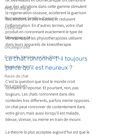
Or, des etudes en biomecanique ont demontre 
que des vibrations dans cette gamme stimulent 
Prise en charge
la regeneration osseuse, accelerent la guerison 
Recrutement familles d'accueil
des tendons et des muscles, et reduisent 
l'inflammation. En d'autres termes, votre chat 
S'informer
produit en ronronnant exactement le type de 
Témoignage FA
vibrations que les physiotherapistes utilisent 
dans leurs appareils de kinesitherapie.
Uncategorized
Conseils, histoires sur les chiens
Le chat ronronne-t-il toujours 
Races de chien
parce qu'il est heureux ?
Races de chat
C'est la question que tout le monde croit 
Nos produits
connaitre la reponse. Et pourtant, non, pas 
toujours. Les chats ronronnent dans des 
contextes tres differents, parfois meme opposes. 
Un chat peut ronronner de contentement dans 
votre giron, mais aussi lorsqu'il est malade, 
blesse, stresse, ou meme en train de mourir.
La theorie la plus acceptee aujourd'hui est que le 