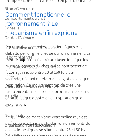
trompe encore. La realite est bien plus fascinante.
Bilan AG Annuelle
Comment fonctionne le 
Comportement du chat
ronronnement ? Le 
Conseils
mecanisme enfin explique
Garde d’Animaux
Pendant des decennies, les scientifiques ont 
Ils ont trouvé une famille
debattu de l'origine precise du ronronnement. La 
Ils sont réservés
theorie aujourd'hui la mieux etayee implique les 
muscles larynges du chat, qui se contractent de 
Les Professionnels Animaliers
facon rythmique entre 20 et 150 fois par 
Litige
seconde, dilatant et refermant la glotte a chaque 
respiration. Ce mouvement rapide cree une 
Littérature - Protection Animale
turbulence dans le flux d'air, produisant ce son si 
Maladie
caracteristique aussi bien a l'inspiration qu'a 
l'expiration.
Nos chats
Nous soutenir
Ce qui rend ce mecanisme extraordinaire, c'est 
sa frequence. La majorite des ronronnements de 
Organisation de l'association
chats domestiques se situent entre 25 et 50 Hz. 
Partenariat