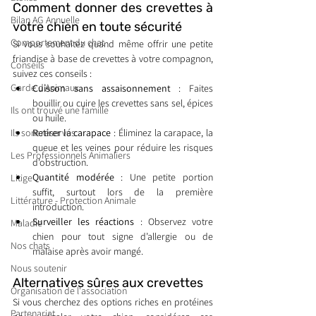
Comment donner des crevettes à 
Bilan AG Annuelle
votre chien en toute sécurité
Comportement du chat
Si vous souhaitez quand même offrir une petite 
friandise à base de crevettes à votre compagnon, 
Conseils
suivez ces conseils :
Garde d’Animaux
Cuisson sans assaisonnement
 : Faites 
bouillir ou cuire les crevettes sans sel, épices 
Ils ont trouvé une famille
ou huile.
Ils sont réservés
Retirer la carapace
 : Éliminez la carapace, la 
queue et les veines pour réduire les risques 
Les Professionnels Animaliers
d’obstruction.
Quantité modérée
 : Une petite portion 
Litige
suffit, surtout lors de la première 
Littérature - Protection Animale
introduction.
Surveiller les réactions
 : Observez votre 
Maladie
chien pour tout signe d’allergie ou de 
Nos chats
malaise après avoir mangé.
Nous soutenir
Alternatives sûres aux crevettes
Organisation de l'association
Si vous cherchez des options riches en protéines 
Partenariat