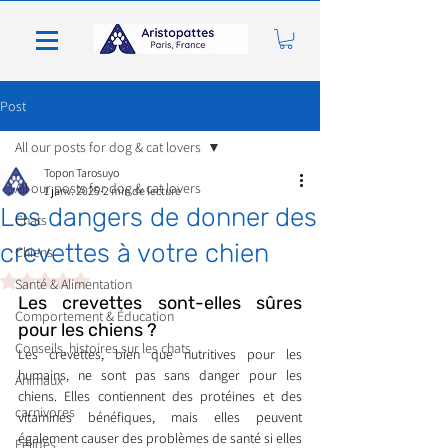
Post
All our posts for dog & cat lovers
Topon Tarosuyo
All our posts for dog & cat lovers
1 janv. 2025
2 min de lecture
Les dangers de donner des
Chats
crevettes à votre chien
Chiens
Noté NaN étoiles sur 5.
Santé & Alimentation
Les crevettes sont-elles sûres 
Comportement & Éducation
pour les chiens ?
Conseils, histoires sur les chats
Les crevettes, bien que nutritives pour les 
humains, ne sont pas sans danger pour les 
Animaux
chiens. Elles contiennent des protéines et des 
carnivores
vitamines bénéfiques, mais elles peuvent 
également causer des problèmes de santé si elles 
Félidés