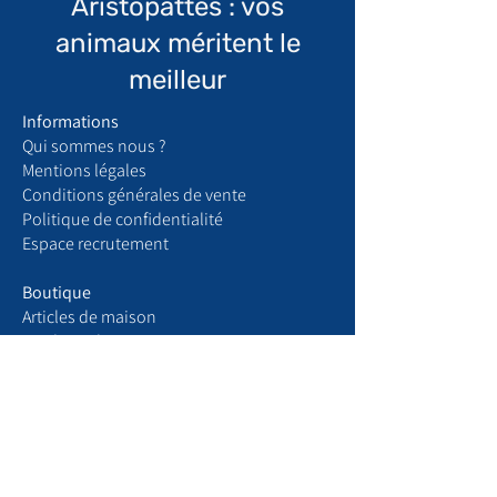
Aristopattes : vos
animaux méritent le
meilleur
Informations
Qui sommes nous ?
​Mentions légales
Conditions générales de vente
Politique de confidentialité
Espace recrutement
Boutique
Articles de maison
Produits chats
Produits chiens
Votre compte
Mon profil
Mes commandes