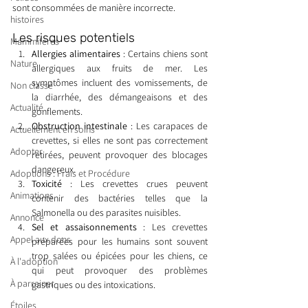
sont consommées de manière incorrecte.
histoires
Les risques potentiels
Mammifères
Allergies alimentaires
 : Certains chiens sont 
Nature
allergiques aux fruits de mer. Les 
symptômes incluent des vomissements, de 
Non classé
la diarrhée, des démangeaisons et des 
Actualité
gonflements.
Obstruction intestinale
 : Les carapaces de 
Actuellement en soins
crevettes, si elles ne sont pas correctement 
Adopter
retirées, peuvent provoquer des blocages 
dangereux.
Adoptions : Frais et Procédure
Toxicité
 : Les crevettes crues peuvent 
Animations
contenir des bactéries telles que la 
Salmonella ou des parasites nuisibles.
Annonce
Sel et assaisonnements
 : Les crevettes 
Appel aux dons
préparées pour les humains sont souvent 
trop salées ou épicées pour les chiens, ce 
À l'adoption
qui peut provoquer des problèmes 
À parrainer
gastriques ou des intoxications.
Étoiles