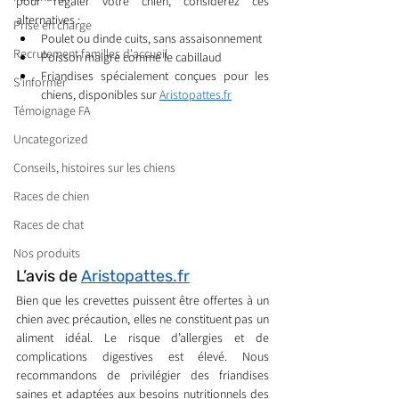
pour régaler votre chien, considérez ces 
alternatives :
Prise en charge
Poulet ou dinde cuits, sans assaisonnement
Recrutement familles d'accueil
Poisson maigre comme le cabillaud
Friandises spécialement conçues pour les 
S'informer
chiens, disponibles sur 
Aristopattes.fr
Témoignage FA
Uncategorized
Conseils, histoires sur les chiens
Races de chien
Races de chat
Nos produits
L’avis de 
Aristopattes.fr
Bien que les crevettes puissent être offertes à un 
chien avec précaution, elles ne constituent pas un 
aliment idéal. Le risque d’allergies et de 
complications digestives est élevé. Nous 
recommandons de privilégier des friandises 
saines et adaptées aux besoins nutritionnels des 