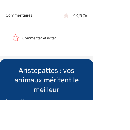
Commentaires
0.0/5 (0)
Commenter et noter...
Aristopattes : vos
animaux méritent le
meilleur
Informations
Qui sommes nous ?
​Mentions légales
Conditions générales de vente
Politique de confidentialité