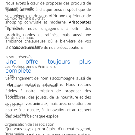
Nous avons à cœur de proposer des produits de 
Bilan AG Annuelle
qualité, adaptés à chaque besoin spécifique de 
vos animaux, et de vous offrir une expérience de 
Comportement du chat
shopping conviviale et moderne. 
Aristopattes
Conseils
représente notre engagement à offrir des 
produits nobles et raffinés, mais aussi une 
Garde d’Animaux
ambiance chaleureuse où le bien-être de vos 
Ils ont trouvé une famille
animaux est au centre de nos préoccupations.
Ils sont réservés
Une offre toujours plus 
Les Professionnels Animaliers
complète
Litige
Le changement de nom s’accompagne aussi de 
l’élargissement de notre offre. Nous restons 
Littérature - Protection Animale
fidèles à notre mission de proposer des 
Maladie
accessoires, des jouets, de la nourriture et des 
soins pour vos animaux, mais avec une attention 
Nos chats
accrue à la qualité, à l’innovation et au respect 
Nous soutenir
des besoins de chaque espèce.
Organisation de l'association
Que vous soyez propriétaire d'un chat exigeant, 
Partenariat