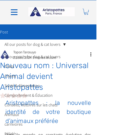
Post
All our posts for dog & cat lovers
Topon Tarosuyo
All our posts for dog & cat lovers
20 déc. 2024
3 min de lecture
Nouveau nom : Universal
Chats
Animal devient
Chiens
Aristopattes
Santé & Alimentation
Noté NaN étoiles sur 5.
Comportement & Éducation
Aristopattes : la nouvelle 
Conseils, histoires sur les chats
identité de votre boutique 
Animaux
d’animaux préférée
carnivores
Félidés
Dans le monde en constante évolution des 