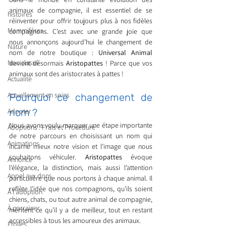
animaux de compagnie, il est essentiel de se 
histoires
réinventer pour offrir toujours plus à nos fidèles 
Mammifères
compagnons. C’est avec une grande joie que 
nous annonçons aujourd’hui le changement de 
Nature
nom de notre boutique : 
Universal Animal
Non classé
devient désormais 
Aristopattes
 ! Parce que vos 
animaux sont des aristocrates à pattes ! 
Actualité
Actuellement en soins
Pourquoi ce changement de 
Adopter
nom ?
Nous avons voulu marquer une étape importante 
Adoptions : Frais et Procédure
de notre parcours en choisissant un nom qui 
Animations
incarne mieux notre vision et l’image que nous 
souhaitons véhiculer. 
Aristopattes
 évoque 
Annonce
l’élégance, la distinction, mais aussi l’attention 
Appel aux dons
particulière que nous portons à chaque animal. Il 
reflète l’idée que nos compagnons, qu’ils soient 
À l'adoption
chiens, chats, ou tout autre animal de compagnie, 
À parrainer
méritent ce qu’il y a de meilleur, tout en restant 
accessibles à tous les amoureux des animaux.
Étoiles