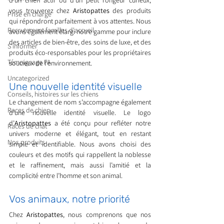
d'un chien actif ou d'un petit rongeur curieux, 
vous trouverez chez 
Aristopattes
 des produits 
Prise en charge
qui répondront parfaitement à vos attentes. Nous 
Recrutement familles d'accueil
avons également élargi notre gamme pour inclure 
des articles de bien-être, des soins de luxe, et des 
S'informer
produits éco-responsables pour les propriétaires 
Témoignage FA
soucieux de l'environnement.
Uncategorized
Une nouvelle identité visuelle
Conseils, histoires sur les chiens
Le changement de nom s’accompagne également 
Races de chien
d’une nouvelle identité visuelle. Le logo 
d’
Aristopattes
 a été conçu pour refléter notre 
Races de chat
univers moderne et élégant, tout en restant 
Nos produits
simple et identifiable. Nous avons choisi des 
couleurs et des motifs qui rappellent la noblesse 
et le raffinement, mais aussi l’amitié et la 
complicité entre l’homme et son animal.
Vos animaux, notre priorité
Chez 
Aristopattes
, nous comprenons que nos 