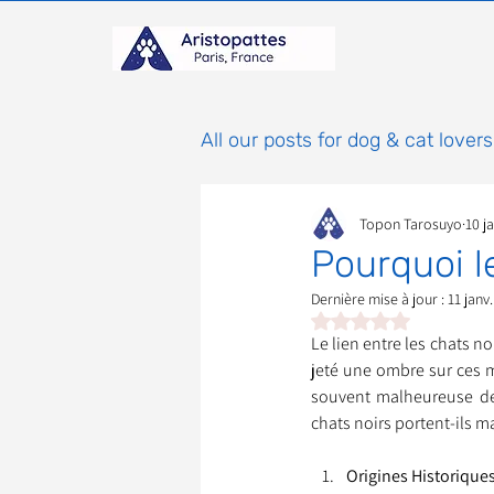
All our posts for dog & cat lovers
Topon Tarosuyo
10 j
Comportement & Éducatio
Pourquoi l
Dernière mise à jour :
11 janv
histoires
Mammifères
Noté NaN étoiles sur 
Le lien entre les chats no
jeté une ombre sur ces ma
souvent malheureuse des
Adoptions : Frais et Procéd
chats noirs portent-ils m
Origines Historiques
À parrainer
Étoiles