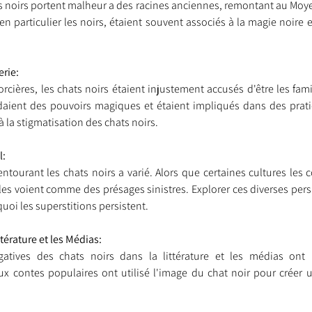
s noirs portent malheur a des racines anciennes, remontant au Moye
en particulier les noirs, étaient souvent associés à la magie noire e
nt trouvé une famille
Ils sont réservés
Les Profe
erie:
cières, les chats noirs étaient injustement accusés d'être les famil
daient des pouvoirs magiques et étaient impliqués dans des prati
 la stigmatisation des chats noirs.
l:
ntourant les chats noirs a varié. Alors que certaines cultures les
les voient comme des présages sinistres. Explorer ces diverses pers
i les superstitions persistent.
térature et les Médias:
atives des chats noirs dans la littérature et les médias ont r
 contes populaires ont utilisé l'image du chat noir pour créer 