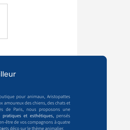
lleur
outique pour animaux, Aristopattes
ux amoureux des chiens, des chats et
ès de Paris, nous proposons une
 pratiques et esthétiques,
pensés
bien-être de vos compagnons à quatre
bjets déco sur le thème animalier.