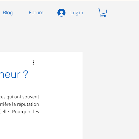
Log in
Blog
Forum
carnivores
Félidés
heur ?
ent en soins
Adopter
nces qui ont souvent 
rière la réputation 
elle. Pourquoi les 
À l'adoption
seils