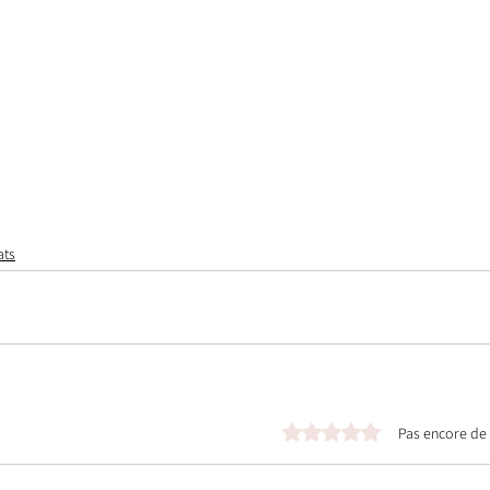
ats
Noté 0 étoile sur 5.
Pas encore de