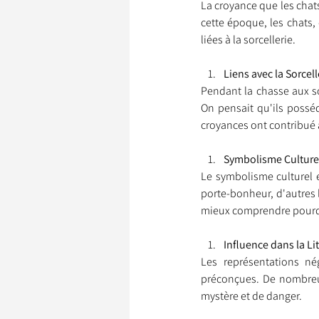
La croyance que les chat
cette époque, les chats, 
liées à la sorcellerie.
Garde d’Animaux
Ils o
Liens avec la Sorcell
Pendant la chasse aux sor
On pensait qu'ils possé
Litige
croyances ont contribué à
Symbolisme Culture
Le symbolisme culturel e
porte-bonheur, d'autres 
mieux comprendre pourquo
Influence dans la Lit
Les représentations nég
préconçues. De nombreux
mystère et de danger.