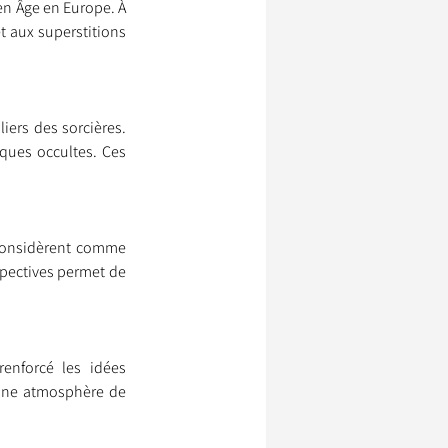
n Âge en Europe. À 
t aux superstitions 
ssionnels Animaliers
iers des sorcières. 
ques occultes. Ces 
 considèrent comme 
pectives permet de 
enforcé les idées 
une atmosphère de 