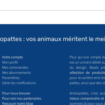
topattes : vos animaux méritent le mei
Votre compte
Plus qu’une simple b
Mon profil
est un univers dédié a
Mes commandes
du design. Basés pr
Mes abonnements
sélection de produits
Paramètres
pour le confort et le 
Gérer les notifications
pattes, ainsi que des o
​P
our nous trouver
Aristopattes, c’est a
Pour voir nos partenaires
mieux comprendre et 
Parcourir notre blog
sommes là pour vous 