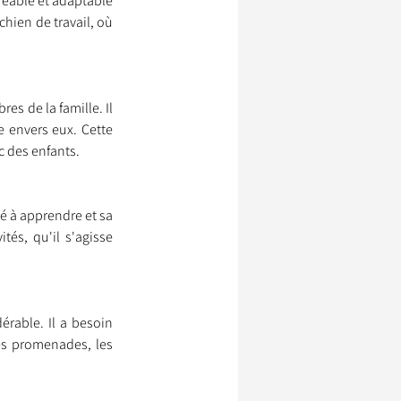
éable et adaptable 
ien de travail, où 
s de la famille. Il 
 envers eux. Cette 
c des enfants.
té à apprendre et sa 
és, qu'il s'agisse 
rable. Il a besoin 
es promenades, les 