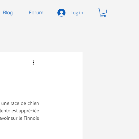
Log in
Blog
Forum
carnivores
Félidés
ent en soins
Adopter
une race de chien 
lente est appréciée 
À l'adoption
voir sur le Finnois 
seils