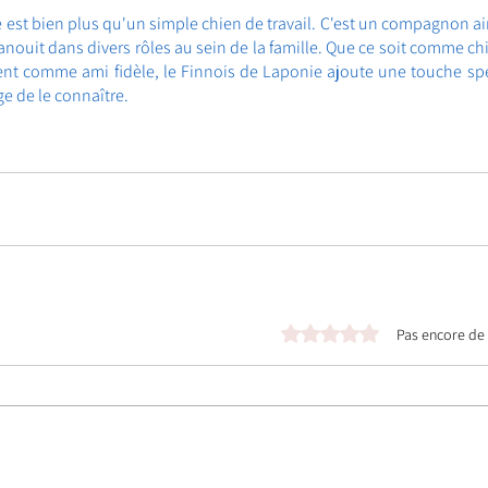
 est bien plus qu'un simple chien de travail. C'est un compagnon aim
anouit dans divers rôles au sein de la famille. Que ce soit comme chi
t comme ami fidèle, le Finnois de Laponie ajoute une touche spéci
ge de le connaître.
Noté 0 étoile sur 5.
Pas encore de