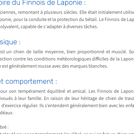
oire du Finnois de Laponie :
iennes, remontant à plusieurs siècles. Elle était initialement utilisé
onie, pour la conduite et la protection du bétail. Le Finnois de La
nt trouvé une famille
Ils sont réservés
Les Profe
yvalent, capable de s'adapter à diverses tâches.
ique :
st un chien de taille moyenne, bien proportionné et musclé. So
ection contre les conditions météorologiques difficiles de la Laponi
lle est généralement rousse avec des marques blanches.
t comportement :
pour son tempérament équilibré et amical. Les Finnois de Laponi
évoués à leur famille. En raison de leur héritage de chien de travai
d'exercice régulier. Ils s'entendent généralement bien avec les enfa
idéaux.
bré :