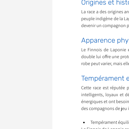
Origines et hist
La race a des origines anc
peuple indigène de la Lap
Garde d’Animaux
Ils o
devenir un compagnon pol
Apparence phys
Litige
Le Finnois de Laponie e
double lui offre une prot
robe peut varier, mais e
Tempérament e
Cette race est réputée 
intelligents, loyaux et d
énergiques et ont besoin 
des compagnons de jeu 
Tempérament équili