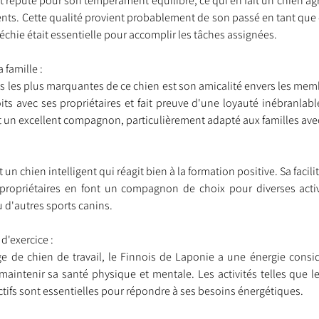
t réputé pour son tempérament équilibré, ce qui en fait un chien agr
ts. Cette qualité provient probablement de son passé en tant que ch
léchie était essentielle pour accomplir les tâches assignées.
 famille :
s les plus marquantes de ce chien est son amicalité envers les membre
its avec ses propriétaires et fait preuve d'une loyauté inébranlable
it un excellent compagnon, particulièrement adapté aux familles ave
:
un chien intelligent qui réagit bien à la formation positive. Sa facili
propriétaires en font un compagnon de choix pour diverses activit
u d'autres sports canins.
d'exercice :
e de chien de travail, le Finnois de Laponie a une énergie considé
 maintenir sa santé physique et mentale. Les activités telles que l
actifs sont essentielles pour répondre à ses besoins énergétiques.