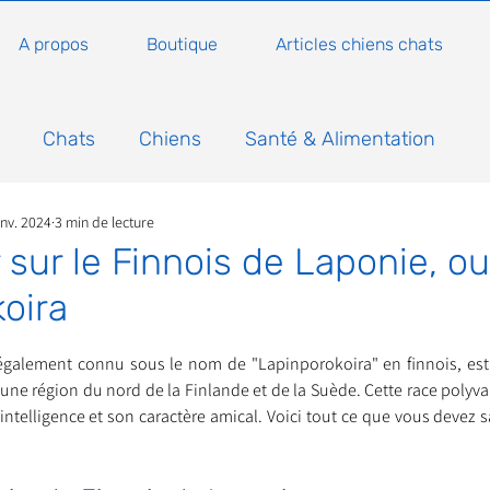
A propos
Boutique
Articles chiens chats
Chats
Chiens
Santé & Alimentation
anv. 2024
3 min de lecture
n
Conseils, histoires sur les chats
Animaux
 sur le Finnois de Laponie, ou
oira
Nature
Non classé
Actualité
Actuellem
5.
également connu sous le nom de "Lapinporokoira" en finnois, est 
 une région du nord de la Finlande et de la Suède. Cette race polyva
ure
Animations
Annonce
Appel aux dons
ntelligence et son caractère amical. Voici tout ce que vous devez sa
Bilan AG Annuelle
Comportement du chat
Con