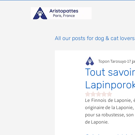
All our posts for dog & cat lovers
Topon Tarosuyo
17 j
Comportement & Éducatio
Tout savoir
Lapinporok
histoires
Mammifères
Noté NaN étoiles sur 
Le Finnois de Laponie, 
originaire de la Laponie,
Adoptions : Frais et Procéd
pour sa robustesse, son i
de Laponie.
À parrainer
Étoiles