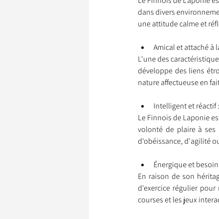
Le Finnois de Laponie es
dans divers environnemen
une attitude calme et réf
Amical et attaché à la
L'une des caractéristique
développe des liens étro
nature affectueuse en fa
Intelligent et réactif 
Le Finnois de Laponie est 
volonté de plaire à ses 
d'obéissance, d'agilité o
Énergique et besoin 
En raison de son héritag
d'exercice régulier pour
courses et les jeux inter