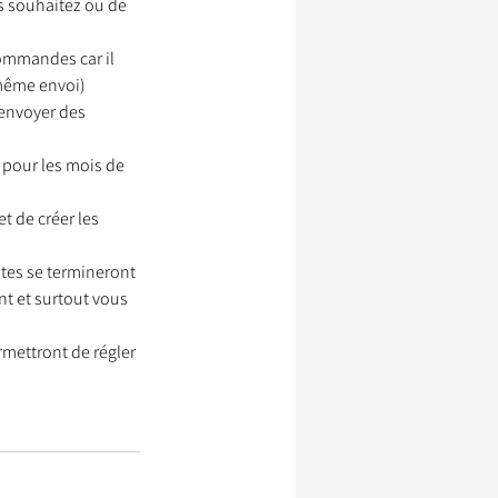
s souhaitez ou de 
ommandes car il 
 même envoi) 
ssionnels Animaliers
envoyer des 
 pour les mois de 
t de créer les 
otes se termineront 
t et surtout vous 
mettront de régler 