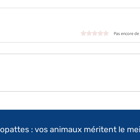
Noté 0 étoile sur 5.
Pas encore de
topattes : vos animaux méritent le mei