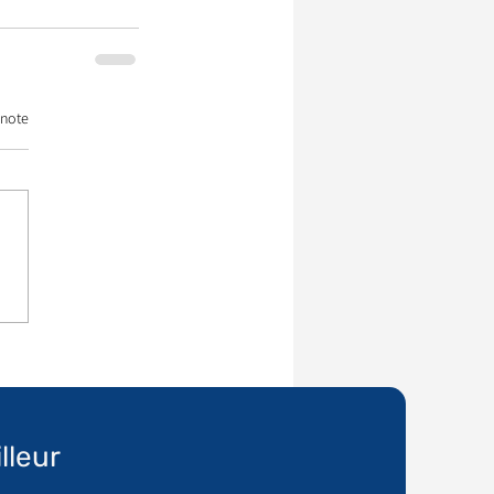
 note
lleur