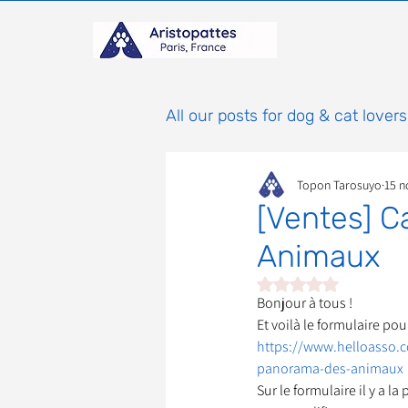
All our posts for dog & cat lovers
Topon Tarosuyo
15 n
Comportement & Éducatio
[Ventes] C
Animaux
histoires
Mammifères
Noté NaN étoiles sur 
Bonjour à tous ! 
Et voilà le formulaire po
Adoptions : Frais et Procéd
https://www.helloasso.
panorama-des-animaux
Sur le formulaire il y a 
À parrainer
Étoiles