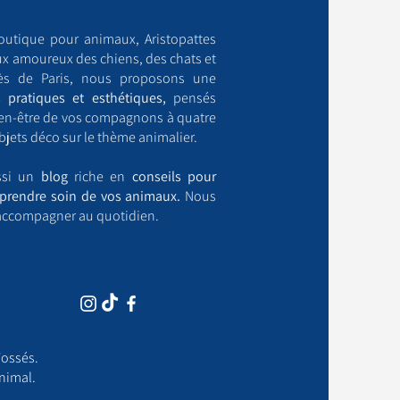
outique pour animaux, Aristopattes
ux amoureux des chiens, des chats et
ès de Paris, nous proposons une
 pratiques et esthétiques,
pensés
bien-être de vos compagnons à quatre
bjets déco sur le thème animalier.
ussi un
blog
riche en
conseils pour
prendre soin de vos animaux.
Nous
accompagner au quotidien.
ossés.​
nimal.