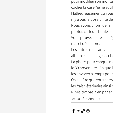
pour modifier son montant
cocher la case “je ne sou
Malheureusement si vous 
n’y a pas la possibilité 
Garde d’Animaux
Ils o
Nous avons choisi de fai
photos de leurs boules de
Vous pouvez d’ores et dé
Litige
mai et décembre. 
Les autres mois arrivent e
albums sur la page faceb
La photo pour chaque mois
le 30 novembre afin que 
les envoyer à temps pour
On espère que vous serez
les frais vétérinaire ains
N’hésitez pas à en parler
Actualité
Annonce