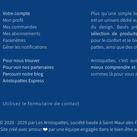
Votre compte
Plus qu’une simple b
Mon profil
est un univers dédié a
Mes commandes
du design. Basés pr
Mes abonnements
sélection de produits
Paramètres
pour le confort et le 
Gérer les notifications
pattes, ainsi que des o
​P
our nous trouver
Aristopattes, c’est a
Pour voir nos partenaires
mieux comprendre et 
Parcourir notre blog
sommes là pour vous 
Aristopattes Express
Utilisez le formulaire de contact
© 2020 - 2025 par Les Aristopattes, société basée à Saint-Maur-des-F
Site créé avec amour
❤️ par une équipe engagée dans le bien-être a