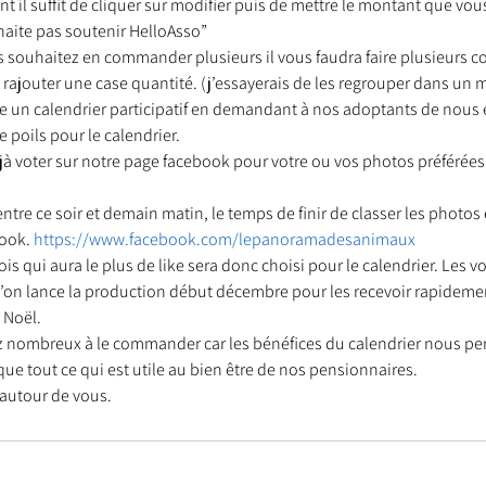
 il suffit de cliquer sur modifier puis de mettre le montant que vou
haite pas soutenir HelloAsso”
souhaitez en commander plusieurs il vous faudra faire plusieurs c
de rajouter une case quantité. (j’essayerais de les regrouper dans un
nt trouvé une famille
Ils sont réservés
Les Profe
re un calendrier participatif en demandant à nos adoptants de nous 
 poils pour le calendrier. 
jà voter sur notre page facebook pour votre ou vos photos préférées
ntre ce soir et demain matin, le temps de finir de classer les photos e
ook. 
https://www.facebook.com/lepanoramadesanimaux
 qui aura le plus de like sera donc choisi pour le calendrier. Les v
l’on lance la production début décembre pour les recevoir rapidemen
 Noël. 
 nombreux à le commander car les bénéfices du calendrier nous per
i que tout ce qui est utile au bien être de nos pensionnaires.  
 autour de vous. 