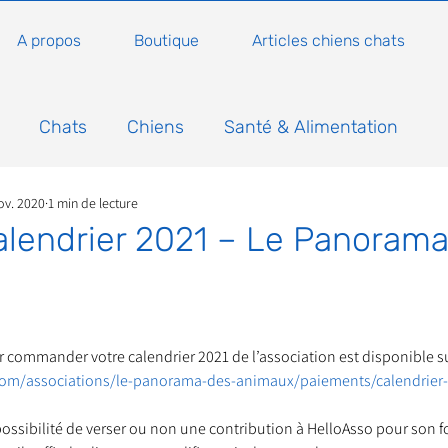
A propos
Boutique
Articles chiens chats
Chats
Chiens
Santé & Alimentation
ov. 2020
1 min de lecture
n
Conseils, histoires sur les chats
Animaux
alendrier 2021 – Le Panoram
Nature
Non classé
Actualité
Actuellem
5.
ur commander votre calendrier 2021 de l’association est disponible su
ure
Animations
Annonce
Appel aux dons
com/associations/le-panorama-des-animaux/paiements/calendrier-
la possibilité de verser ou non une contribution à HelloAsso pour son
Bilan AG Annuelle
Comportement du chat
Con