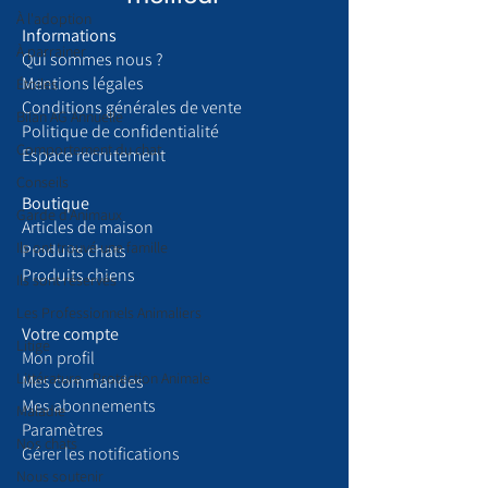
À l'adoption
Informations
À parrainer
Qui sommes nous ?
​Mentions légales
Étoiles
Conditions générales de vente
Bilan AG Annuelle
Politique de confidentialité
Comportement du chat
Espace recrutement
Conseils
Boutique
Garde d’Animaux
Articles de maison
Ils ont trouvé une famille
Produits chats
Produits chiens
Ils sont réservés
Les Professionnels Animaliers
Votre compte
Litige
Mon profil
Littérature - Protection Animale
Mes commandes
Mes abonnements
Maladie
Paramètres
Nos chats
Gérer les notifications
Nous soutenir