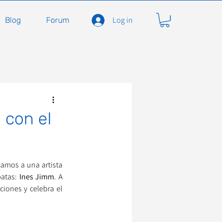
Log in
Blog
Forum
 con el
amos a una artista 
atas: 
Ines Jimm
. A 
iones y celebra el 