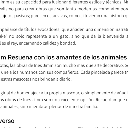
Jimm es su capacidad para fusionar diferentes estilos y técnicas. M
realismo para crear obras que son tanto modernas como atempora
jetos pasivos; parecen estar vivas, como si tuvieran una historia q
pañarse de títulos evocadores, que añaden una dimensión narrativ
ake" no solo representa a un gato, sino que da la bienvenida a
 es el rey, encarnando calidez y bondad.
mm Resuena con los amantes de los animales
tas, las obras de Ines Jimm son mucho más que arte decorativo. S
 une a los humanos con sus compañeros. Cada pincelada parece tran
nuestras mascotas nos brindan a diario.
ginal de homenajear a tu propia mascota, o simplemente de añadir 
 las obras de Ines Jimm son una excelente opción. Recuerdan que 
 animales, sino miembros plenos de nuestra familia.
verso