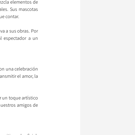
ezcla elementos de 
les. Sus mascotas 
ue contar.
a a sus obras. Por 
l espectador a un 
on una celebración 
smitir el amor, la 
un toque artístico 
nuestros amigos de 