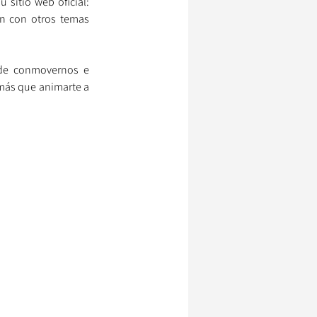
Para explorar más el arte de Ines Jimm y descubrir obras como "Bienvenido Sake", visita su sitio web oficial: 
an con otros temas 
 de conmovernos e 
más que animarte a 