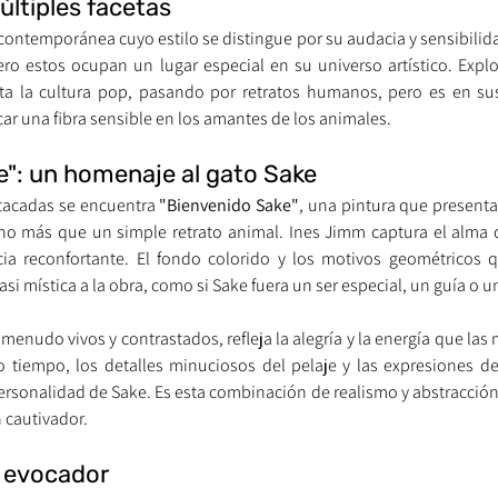
últiples facetas
contemporánea cuyo estilo se distingue por su audacia y sensibilida
ero estos ocupan un lugar especial en su universo artístico. Explo
ta la cultura pop, pasando por retratos humanos, pero es en sus
ar una fibra sensible en los amantes de los animales.
e": un homenaje al gato Sake
tacadas se encuentra 
"Bienvenido Sake"
, una pintura que presenta
ho más que un simple retrato animal. Ines Jimm captura el alma d
ia reconfortante. El fondo colorido y los motivos geométricos q
 mística a la obra, como si Sake fuera un ser especial, un guía o un
 menudo vivos y contrastados, refleja la alegría y la energía que las
 tiempo, los detalles minuciosos del pelaje y las expresiones de
ersonalidad de Sake. Es esta combinación de realismo y abstracción 
 cautivador.
y evocador