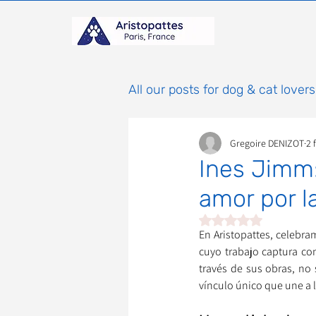
All our posts for dog & cat lovers
Gregoire DENIZOT
2 
Ines Jimm:
amor por l
Obtuvo NaN de 5 estr
En Aristopattes, celebra
cuyo trabajo captura co
través de sus obras, no 
vínculo único que une a