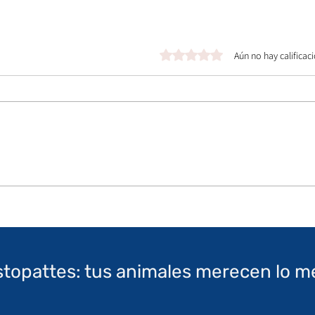
Obtuvo 0 de 5 estrellas.
Aún no hay calificac
stopattes: tus animales merecen lo m