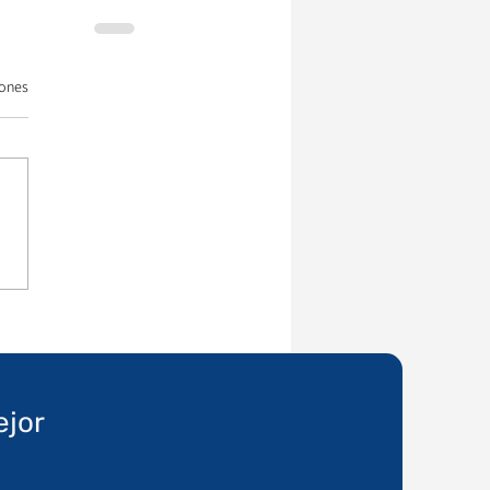
iones
ejor