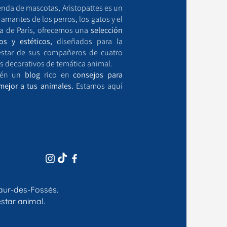
enda de mascotas, Aristopattes es un
mantes de los perros, los gatos y el
a de París, ofrecemos una
selección
os y estéticos,
diseñados para la
estar de sus compañeros de cuatro
s decorativos de temática animal.
bién un
blog
rico en
consejos para
mejor a tus animales.
Estamos aquí
aur-des-Fossés.
star animal.