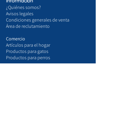
Información
¿Quiénes somos?
Avisos legales
Condiciones generales de venta
Área de reclutamiento
Comercio
Artículos para el hogar
Productos para gatos
Productos para perros
Tu cuenta
mi perfil
mis pedidos
Mis suscripciones
Ajustes
Administrar notificaciones
Para
encontrarnos
Para ver a nuestros socios
Navega por nuestro blog