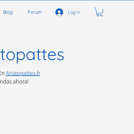
Log in
Blog
Forum
stopattes
 En
Aristopattes.fr
endas ahora!