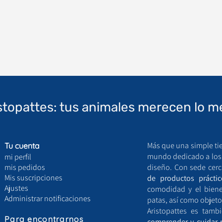
stopattes: tus animales merecen lo m
Más que una simple ti
Tu cuenta
mundo dedicado a los a
mi perfil
mis pedidos
diseño. Con sede cerc
Mis suscripciones
de productos práctic
Ajustes
comodidad y el bien
Administrar notificaciones
patas, así como objeto
Aristopattes es tam
Para
encontrarnos
comprender y cuidar 