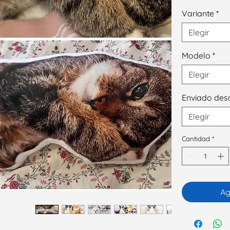
Variante
*
Elegir
Modelo
*
Elegir
Enviado des
Elegir
Cantidad
*
Ag