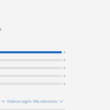
a
3
0
0
0
0
Ordenar según:
Más relevantes