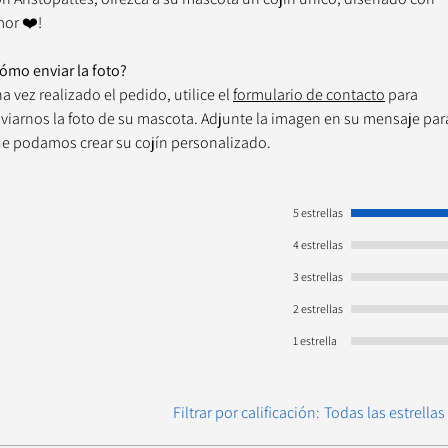
or ❤️!
ómo enviar la foto?
a vez realizado el pedido, utilice el
formulario de contacto
para
viarnos la foto de su mascota. Adjunte la imagen en su mensaje par
e podamos crear su cojín personalizado.
5 estrellas
4 estrellas
3 estrellas
2 estrellas
1 estrella
Filtrar por calificación:
Todas las estrellas