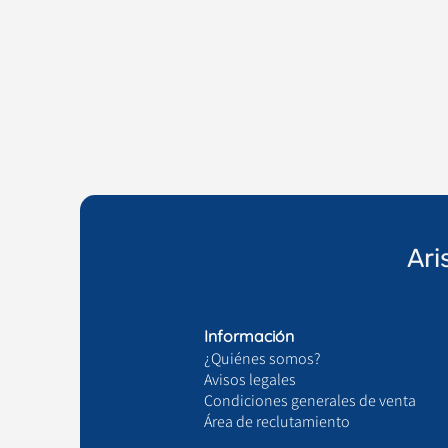
Ari
Información
¿Quiénes somos?
Avisos legales
Condiciones generales de venta
Área de reclutamiento