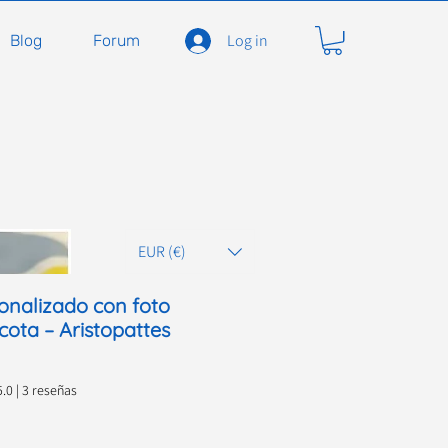
Log in
Blog
Forum
EUR (€)
sonalizado con foto
cota – Aristopattes
as, la calificación es de 5.0 de 5 estrellas
5.0 | 3 reseñas
ecio