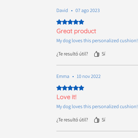
David
•
07 ago 2023
Obtuvo 5 de 5 estrellas.
Great product
My dog loves this personalized cushion!
¿Te resultó útil?
Sí
Emma
•
10 nov 2022
Obtuvo 5 de 5 estrellas.
Love it!
My dog loves this personalized cushion!
¿Te resultó útil?
Sí