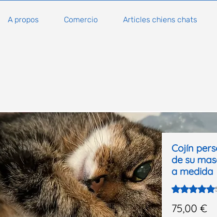
A propos
Comercio
Articles chiens chats
Cojín per
de su mas
a medida
Según 3 reseñ
Pr
75,00 €