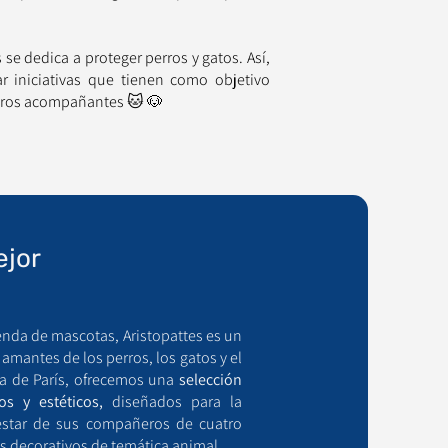
se dedica a proteger perros y gatos. Así,
 iniciativas que tienen como objetivo
estros acompañantes 🐱 🐶
ejor
enda de mascotas, Aristopattes es un
mantes de los perros, los gatos y el
a de París, ofrecemos una
selección
os y estéticos,
diseñados para la
estar de sus compañeros de cuatro
s decorativos de temática animal.