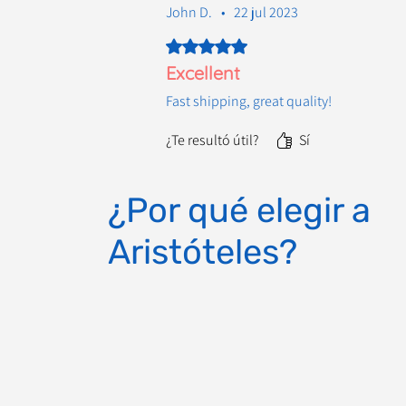
John D.
•
22 jul 2023
Obtuvo 5 de 5 estrellas.
Excellent
Fast shipping, great quality!
¿Te resultó útil?
Sí
¿Por qué elegir a
Aristóteles?