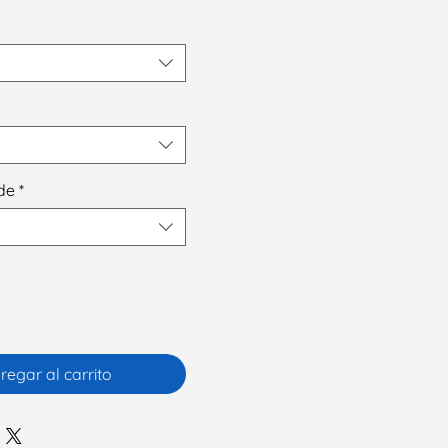
de
*
regar al carrito