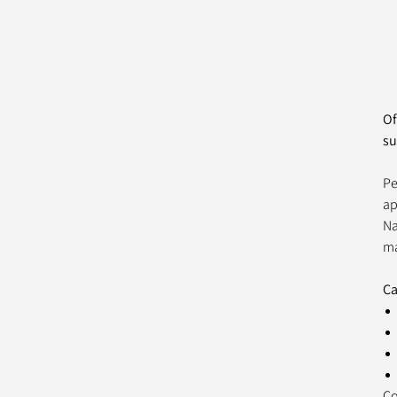
Of
su
Pe
ap
Na
ma
Ca
Co