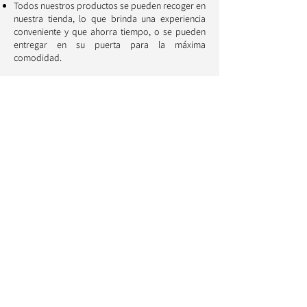
Todos nuestros productos se pueden recoger en
nuestra tienda, lo que brinda una experiencia
conveniente y que ahorra tiempo, o se pueden
entregar en su puerta para la máxima
comodidad.
Una parte cada vez mayor de nuestras ganancias
se dedica a proteger perros y gatos. Así, cada
compra contribuye directamente a apoyar
iniciativas que tienen como objetivo garantizar el
bienestar y la preservación de nuestros
acompañantes 🐱 🐶
Aristopattes: tus
animales merecen lo
mejor
Información
¿Quiénes somos?
Avisos legales