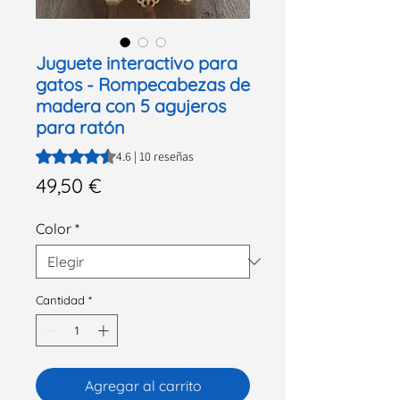
Juguete interactivo para
gatos - Rompecabezas de
madera con 5 agujeros
para ratón
Según 10 reseñas, la calificación es de 4.6 de 5 estrellas
4.6 | 10 reseñas
Precio
49,50 €
Color
*
Cantidad
*
Agregar al carrito