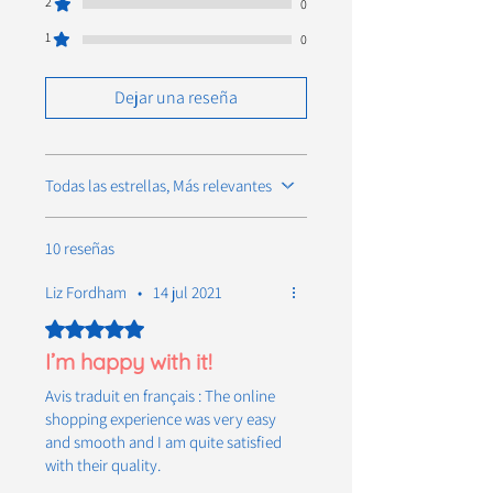
2
0
1
0
Dejar una reseña
Todas las estrellas, Más relevantes
10 reseñas
Liz Fordham
•
14 jul 2021
Obtuvo 5 de 5 estrellas.
I’m happy with it!
Avis traduit en français : The online
shopping experience was very easy
and smooth and I am quite satisfied
with their quality.